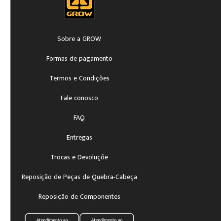
Sobre a GROW
Formas de pagamento
Termos e Condições
Fale conosco
FAQ
Entregas
Trocas e Devoluçõe
Reposição de Peças de Quebra-Cabeça
Reposição de Componentes