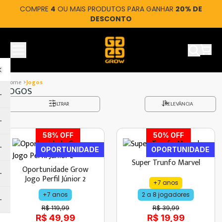
COMPRE
4
OU MAIS PRODUTOS PARA GANHAR
20% DE
DESCONTO
Ver car
Jogos
JOGOS
FILTRAR
RELEVÂNCIA
58
% OFF
50
% OFF
OPORTUNIDADE
OPORTUNIDADE
Super Trunfo Marvel
Oportunidade Grow
Jogo Perfil Júnior 2
+7 anos
+7 anos
2 a 8 jogadores
R$ 119,99
R$ 39,99
R$ 49,99
R$ 19,99