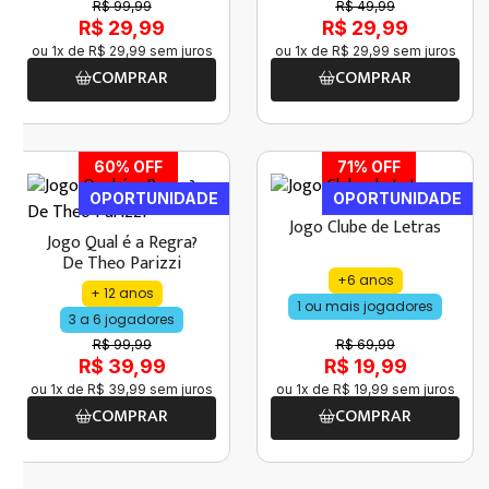
R$ 99,99
R$ 49,99
R$ 29,99
R$ 29,99
ou
1
x de
R$
29
,
99
sem juros
ou
1
x de
R$
29
,
99
sem juros
COMPRAR
COMPRAR
60
% OFF
71
% OFF
OPORTUNIDADE
OPORTUNIDADE
Jogo Clube de Letras
Jogo Qual é a Regra?
De Theo Parizzi
+6 anos
+ 12 anos
1 ou mais jogadores
3 a 6 jogadores
R$ 99,99
R$ 69,99
R$ 39,99
R$ 19,99
ou
1
x de
R$
39
,
99
sem juros
ou
1
x de
R$
19
,
99
sem juros
COMPRAR
COMPRAR