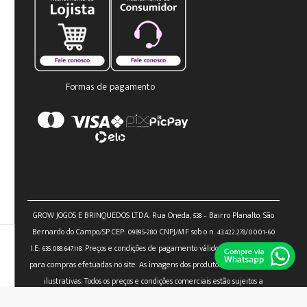
Formas de pagamento
GROW JOGOS E BRINQUEDOS LTDA. Rua Oneda, 538 – Bairro Planalto, São
Bernardo do Campo/SP CEP: 09895-280 CNPJ/MF sob o n. 43.422.278/0001-60
I.E: 635.088.647.118. Preços e condições de pagamento válidos exclusivamente
para compras efetuadas no site. As imagens dos produtos são meramente
ilustrativas. Todos os preços e condições comerciais estão sujeitos a
alteração sem aviso prévio. ®Grow - Todos os direitos reservados.