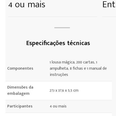
4 ou mais
Ent
Especificações técnicas
1 lousa mágica, 200 cartas, 1
Componentes
ampulheta, 8 fichas e 1 manual de
instruções
Dimensões da
27,1 x 37,6 x 5,5 cm
embalagem
Participantes
4 ou mais