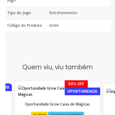
Jogo
Tipo de Jogo
Entretenimento
Código do Produto
02590
Quem viu, viu também
50
% OFF
IDOS
OPORTUNIDADE
Oportunidade Grow Caixa de Mágicas
+7 anos
1 ou mais jogadores