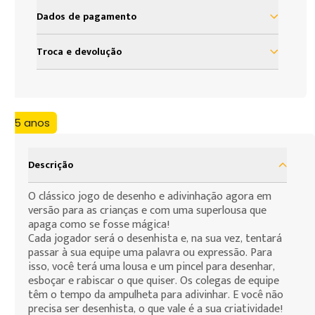
Dados de pagamento
à vista R$ 149,99
Troca e devolução
2x de R$ 74,99 sem juros
Nosso objetivo é proporcionar satisfação total do
nosso cliente em sua experiência com a Loja Grow.
3x de R$ 49,99 sem juros
Assim, definimos uma política de troca e devolução
4x de R$ 37,49 sem juros
+5 anos
baseada no código de defesa do consumidor que
assegura todos os direitos de nossos clientes. As
5x de R$ 29,99 sem juros
presentes condições são as cláusulas de
Descrição
6x de R$ 24,99 sem juros
contratação por adesão que você, consumidor,
deve assumir para efeito da compra de produtos
O clássico jogo de desenho e adivinhação agora em
7x de R$ 21,42 sem juros
versão para as crianças e com uma superlousa que
que deseja fazer.
apaga como se fosse mágica!
Cada jogador será o desenhista e, na sua vez, tentará
passar à sua equipe uma palavra ou expressão. Para
isso, você terá uma lousa e um pincel para desenhar,
esboçar e rabiscar o que quiser. Os colegas de equipe
têm o tempo da ampulheta para adivinhar. E você não
precisa ser desenhista, o que vale é a sua criatividade!