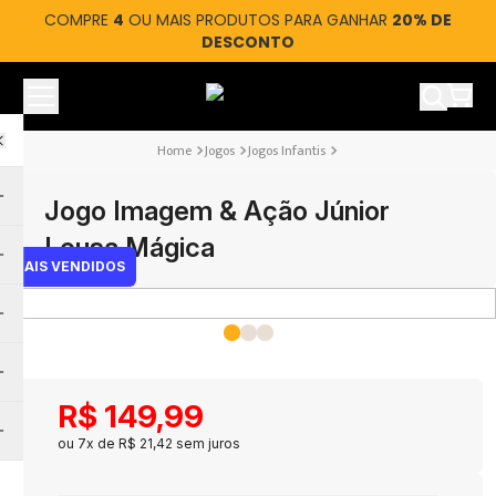
COMPRE
4
OU MAIS PRODUTOS PARA GANHAR
20% DE
DESCONTO
Ver car
Jogos
Jogos Infantis
Jogo Imagem & Ação Júnior
Lousa Mágica
MAIS VENDIDOS
R$
149
,
99
ou
7
x de
R$
21
,
42
sem juros