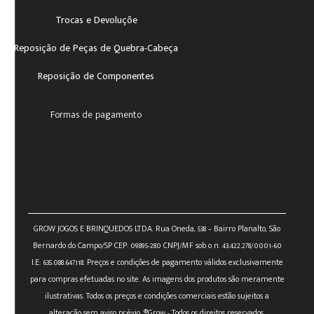
Trocas e Devoluçõe
Reposição de Peças de Quebra-Cabeça
Reposição de Componentes
Formas de pagamento
GROW JOGOS E BRINQUEDOS LTDA. Rua Oneda, 538 – Bairro Planalto, São
Bernardo do Campo/SP CEP: 09895-280 CNPJ/MF sob o n. 43.422.278/0001-60
I.E: 635.088.647.118. Preços e condições de pagamento válidos exclusivamente
para compras efetuadas no site. As imagens dos produtos são meramente
ilustrativas. Todos os preços e condições comerciais estão sujeitos a
alteração sem aviso prévio. ®Grow - Todos os direitos reservados.