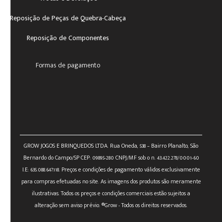
Reposição de Peças de Quebra-Cabeça
Reposição de Componentes
Formas de pagamento
GROW JOGOS E BRINQUEDOS LTDA. Rua Oneda, 538 – Bairro Planalto, São
Bernardo do Campo/SP CEP: 09895-280 CNPJ/MF sob o n. 43.422.278/0001-60
I.E: 635.088.647.118. Preços e condições de pagamento válidos exclusivamente
para compras efetuadas no site. As imagens dos produtos são meramente
ilustrativas. Todos os preços e condições comerciais estão sujeitos a
alteração sem aviso prévio. ®Grow - Todos os direitos reservados.