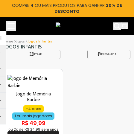
COMPRE
4
OU MAIS PRODUTOS PARA GANHAR
20% DE
DESCONTO
Ver car
Jogos
Jogos Infantis
JOGOS INFANTIS
FILTRAR
RELEVÂNCIA
Jogo de Memória
Barbie
+4 anos
1 ou mais jogadores
R$ 49,99
ou
2
x de
R$
24
,
99
sem juros