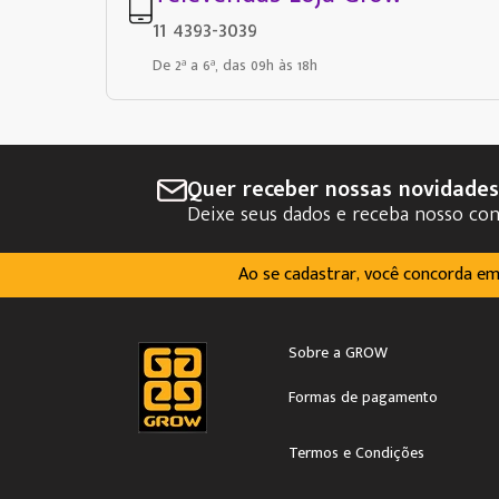
11 4393-3039
De 2ª a 6ª, das 09h às 18h
Quer receber nossas novidade
Deixe seus dados e receba nosso co
Ao se cadastrar, você concorda e
Sobre a GROW
Formas de pagamento
Termos e Condições