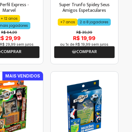
Perfil Express -
Super Trunfo Spidey Seus
Marvel
Amigos Espetaculares
+ 12 anos
+7 anos
2 a 8 jogadores
 mais jogadores
R$ 64,99
R$ 39,99
R$ 29,99
R$ 19,99
R$
29
,
99
sem juros
ou
1
x de
R$
19
,
99
sem juros
COMPRAR
COMPRAR
MAIS VENDIDOS