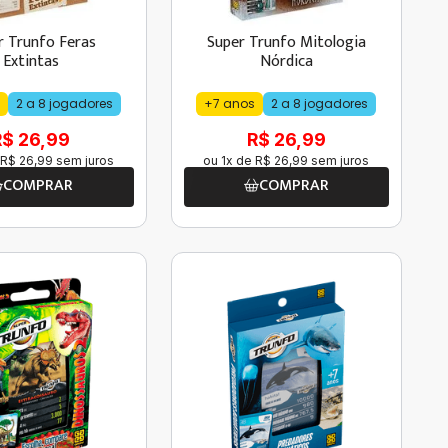
r Trunfo Feras
Super Trunfo Mitologia
Extintas
Nórdica
2 a 8 jogadores
+7 anos
2 a 8 jogadores
R$ 26,99
R$ 26,99
R$
26
,
99
sem juros
ou
1
x de
R$
26
,
99
sem juros
COMPRAR
COMPRAR