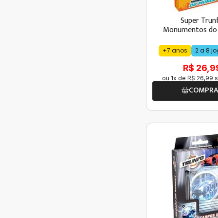
Super Trun
Monumentos do
+7 anos
2 a 8 j
R$ 26,9
ou
1
x de
R$
26
,
99
s
COMPR