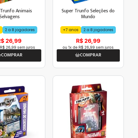
 Trunfo Animais
Super Trunfo Seleções do
Selvagens
Mundo
2 a 8 jogadores
+7 anos
2 a 8 jogadores
R$ 26,99
R$ 26,99
R$
26
,
99
sem juros
ou
1
x de
R$
26
,
99
sem juros
COMPRAR
COMPRAR