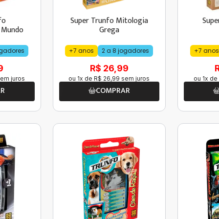
fo
Super Trunfo Mitologia
Supe
 Mundo
Grega
ogadores
+7 anos
2 a 8 jogadores
+7 anos
9
R$ 26,99
em juros
ou
1
x de
R$
26
,
99
sem juros
ou
1
x de
AR
COMPRAR