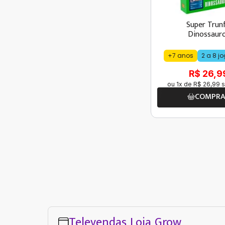
Super Trun
Dinossaur
+7 anos
2 a 8 j
R$ 26,9
ou
1
x de
R$
26
,
99
s
COMPR
Televendas Loja Grow