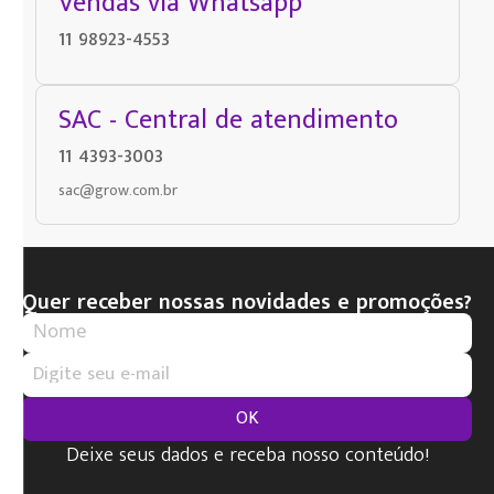
Vendas via Whatsapp
11 98923-4553
SAC - Central de atendimento
11 4393-3003
sac@grow.com.br
Quer receber nossas novidades e promoções?
OK
Deixe seus dados e receba nosso conteúdo!