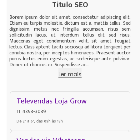
Titulo SEO
Borem ipsum dolor sit amet, consectetur adipiscing elit.
Etiam eu turpis molestie, dictum est a, mattis tellus. Sed
dignissim, metus nec fringilla accumsan, risus sem
sollicitudin lacus, ut interdum tellus elit sed risus.
Maecenas eget condimentum velit, sit amet feugiat
lectus. Class aptent taciti sociosqu ad litora torquent per
conubia nostra, per inceptos himenaeos. Praesent auctor
purus luctus enim egestas, ac scelerisque ante pulvinar.
Donec ut rhoncus ex. Suspendisse ac...
Ler mais
Televendas Loja Grow
11 4393-3039
De 2ª a 6ª, das 09h às 18h