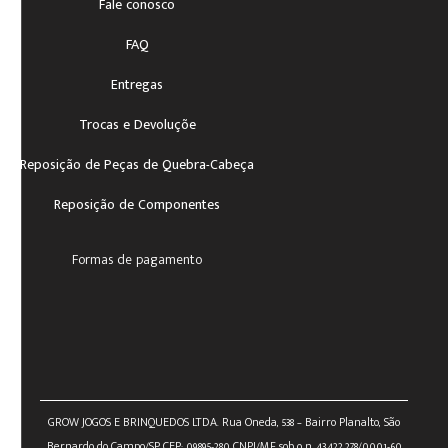
Fale conosco
FAQ
Entregas
Trocas e Devoluçõe
Reposição de Peças de Quebra-Cabeça
Reposição de Componentes
Formas de pagamento
GROW JOGOS E BRINQUEDOS LTDA. Rua Oneda, 538 – Bairro Planalto, São
Bernardo do Campo/SP CEP: 09895-280 CNPJ/MF sob o n. 43.422.278/0001-60