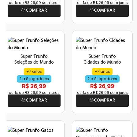
ou
1
x de
R$
26
,
99
sem juros
ou
1
x de
R$
26
,
99
sem juros
COMPRAR
COMPRAR
Super Trunfo
Super Trunfo
Seleções do Mundo
Cidades do Mundo
+7 anos
+7 anos
2 a 8 jogadores
2 a 8 jogadores
R$ 26,99
R$ 26,99
ou
1
x de
R$
26
,
99
sem juros
ou
1
x de
R$
26
,
99
sem juros
COMPRAR
COMPRAR