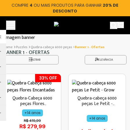
COMPRE
4
OU MAIS PRODUTOS PARA GANHAR
20% DE
DESCONTO
Ver car
Puzzles
Quebra-cabeça 6000 peças
Banner 1 - Ofertas
BANNER 1 - OFERTAS
FILTRAR
RELEVÂNCIA
33
% OFF
Quebra-Cabeça 6000
Quebra-cabeça 6000
peças Flores
peças Le Petit -
Encantadas
Grow
+14 anos
+14 anos
R$ 419,99
R$ 279,99