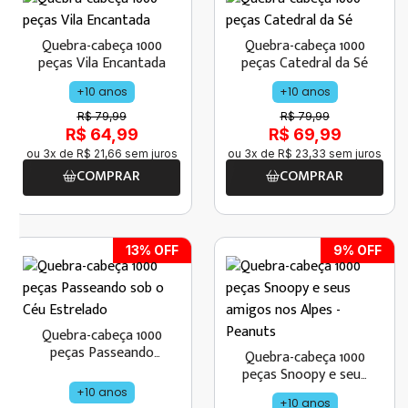
Quebra-cabeça 1000
Quebra-cabeça 1000
peças Vila Encantada
peças Catedral da Sé
+10 anos
+10 anos
R$ 79,99
R$ 79,99
R$ 64,99
R$ 69,99
ou
3
x de
R$
21
,
66
sem juros
ou
3
x de
R$
23
,
33
sem juros
COMPRAR
COMPRAR
13
% OFF
9
% OFF
Quebra-cabeça 1000
peças Passeando
Quebra-cabeça 1000
sob o Céu Estrelado
peças Snoopy e seus
amigos nos Alpes -
+10 anos
+10 anos