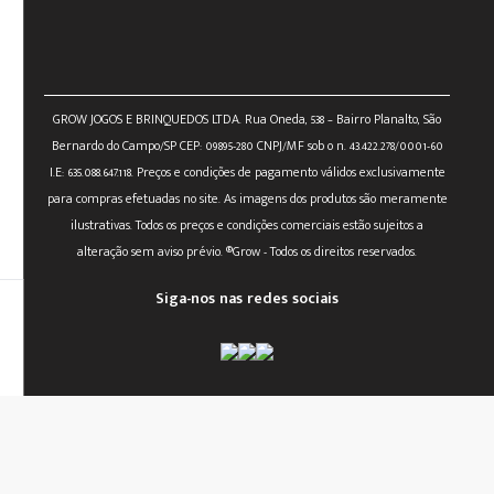
GROW JOGOS E BRINQUEDOS LTDA. Rua Oneda, 538 – Bairro Planalto, São
Bernardo do Campo/SP CEP: 09895-280 CNPJ/MF sob o n. 43.422.278/0001-60
I.E: 635.088.647.118. Preços e condições de pagamento válidos exclusivamente
para compras efetuadas no site. As imagens dos produtos são meramente
ilustrativas. Todos os preços e condições comerciais estão sujeitos a
alteração sem aviso prévio. ®Grow - Todos os direitos reservados.
Siga-nos nas redes sociais
powered by:
Designed by: