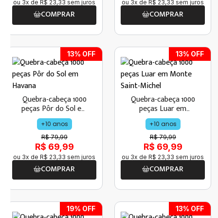
ou
3
x de
R$
23
,
33
sem juros
ou
3
x de
R$
23
,
33
sem juros
COMPRAR
COMPRAR
13
% OFF
13
% OFF
Quebra-cabeça 1000
Quebra-cabeça 1000
peças Pôr do Sol em
peças Luar em
Havana
Monte Saint-Michel
+10 anos
+10 anos
R$ 79,99
R$ 79,99
R$ 69,99
R$ 69,99
ou
3
x de
R$
23
,
33
sem juros
ou
3
x de
R$
23
,
33
sem juros
COMPRAR
COMPRAR
19
% OFF
13
% OFF