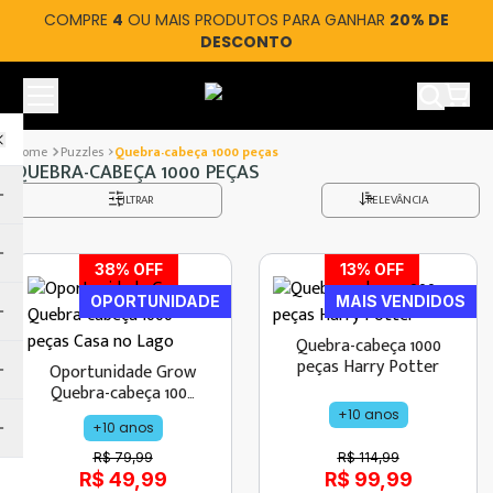
COMPRE
4
OU MAIS PRODUTOS PARA GANHAR
20% DE
DESCONTO
Ver car
Puzzles
Quebra-cabeça 1000 peças
QUEBRA-CABEÇA 1000 PEÇAS
FILTRAR
RELEVÂNCIA
38
% OFF
13
% OFF
OPORTUNIDADE
MAIS VENDIDOS
Quebra-cabeça 1000
peças Harry Potter
Oportunidade Grow
Quebra-cabeça 1000
peças Casa no Lago
+10 anos
+10 anos
R$ 79,99
R$ 114,99
R$ 49,99
R$ 99,99