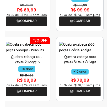
Peanuts
R$ 79,99
R$ 109,99
R$ 69,99
R$ 99,99
ou
3
x de
R$
23
,
33
sem juros
ou
4
x de
R$
24
,
99
sem juros
COMPRAR
COMPRAR
13
% OFF
Quebra-cabeça 1000
Quebra-cabeça 1000
peças Snoopy -
peças Grécia Antiga
Peanuts
+10 anos
+10 anos
R$ 114,99
R$ 99,99
R$ 79,99
ou
4
x de
R$
24
,
99
sem juros
ou
3
x de
R$
26
,
66
sem juros
COMPRAR
COMPRAR