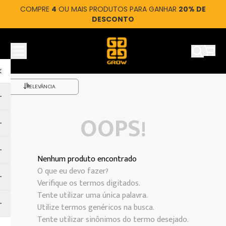
COMPRE
4
OU MAIS PRODUTOS PARA GANHAR
20% DE
DESCONTO
Ver car
RELEVÂNCIA
OOPS!
Nenhum produto encontrado
O que eu devo fazer?
Verifique os termos digitados.
Tente utilizar uma única palavra.
Utilize termos genéricos na busca.
Tente utilizar sinônimos do termo desejado.