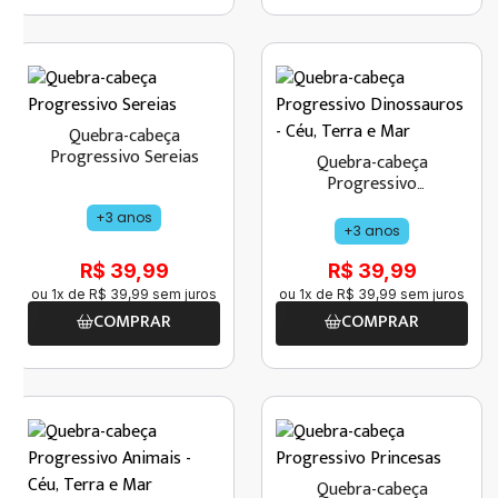
Quebra-cabeça
Progressivo Sereias
Quebra-cabeça
Progressivo
Dinossauros - Céu,
+3 anos
Terra e Mar
+3 anos
R$ 39,99
R$ 39,99
ou
1
x de
R$
39
,
99
sem juros
ou
1
x de
R$
39
,
99
sem juros
COMPRAR
COMPRAR
Quebra-cabeça