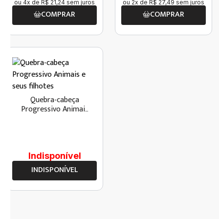
ou
4
x de
R$
21
,
24
sem juros
ou
2
x de
R$
27
,
49
sem juros
COMPRAR
COMPRAR
Quebra-cabeça
Progressivo Animais
e seus filhotes
Indisponível
INDISPONÍVEL