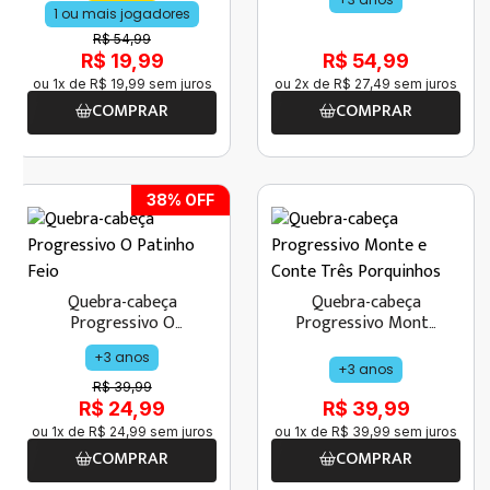
1 ou mais jogadores
R$ 54,99
R$ 19,99
R$ 54,99
ou
1
x de
R$
19
,
99
sem juros
ou
2
x de
R$
27
,
49
sem juros
COMPRAR
COMPRAR
38
% OFF
Quebra-cabeça
Quebra-cabeça
Progressivo O
Progressivo Monte
Patinho Feio
e Conte Três
+3 anos
Porquinhos
+3 anos
R$ 39,99
R$ 24,99
R$ 39,99
ou
1
x de
R$
24
,
99
sem juros
ou
1
x de
R$
39
,
99
sem juros
COMPRAR
COMPRAR