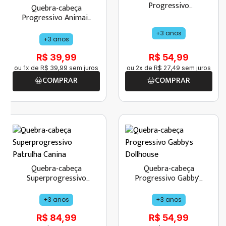
Progressivo
Quebra-cabeça
Princesas
Progressivo Animais
- Céu, Terra e Mar
+3 anos
+3 anos
R$ 39,99
R$ 54,99
ou
1
x de
R$
39
,
99
sem juros
ou
2
x de
R$
27
,
49
sem juros
COMPRAR
COMPRAR
Quebra-cabeça
Quebra-cabeça
Superprogressivo
Progressivo Gabby's
Patrulha Canina
Dollhouse
+3 anos
+3 anos
R$ 84,99
R$ 54,99