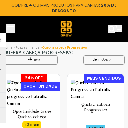
COMPRE
4
OU MAIS PRODUTOS PARA GANHAR
20% DE
DESCONTO
Ver car
Puzzles Infantis
Quebra-cabeça Progressivo
QUEBRA-CABEÇA PROGRESSIVO
FILTRAR
RELEVÂNCIA
64
% OFF
MAIS VENDIDOS
OPORTUNIDADE
Quebra-cabeça
Progressivo
Oportunidade Grow
Patrulha Canina
Quebra-cabeça
progressivo Patrulha
+3 anos
Canina
+3 anos