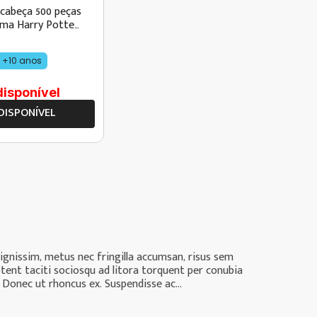
cabeça 500 peças
ma Harry Potter
lha no Escuro
+10 anos
disponível
DISPONÍVEL
dignissim, metus nec fringilla accumsan, risus sem
ptent taciti sociosqu ad litora torquent per conubia
 Donec ut rhoncus ex. Suspendisse ac...