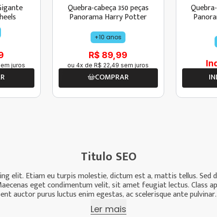
Gigante
Quebra-cabeça 350 peças
Quebra-
heels
Panorama Harry Potter
Panora
Bri
+10 anos
9
R$ 89,99
In
em juros
ou
4
x de
R$
22
,
49
sem juros
AR
COMPRAR
IN
Titulo SEO
g elit. Etiam eu turpis molestie, dictum est a, mattis tellus. Sed 
us. Maecenas eget condimentum velit, sit amet feugiat lectus. Class a
nt auctor purus luctus enim egestas, ac scelerisque ante pulvinar.
Ler mais