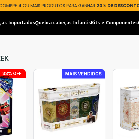
COMPRE
4
OU MAIS PRODUTOS PARA GANHAR
20% DE DESCONT
ças Importados
Quebra-cabeças Infantis
Kits e Componentes
EEK
33
% OFF
MAIS VENDIDOS