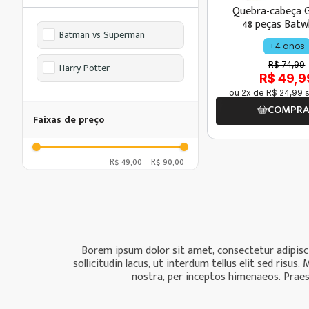
Quebra-cabeça 
48 peças Batw
Batman vs Superman
+4 anos
R$ 74,99
Harry Potter
R$ 49,9
ou
2
x de
R$
24
,
99
s
COMPR
Faixas de preço
R$ 49,00
–
R$ 90,00
Borem ipsum dolor sit amet, consectetur adipiscin
sollicitudin lacus, ut interdum tellus elit sed ris
nostra, per inceptos himenaeos. Praese