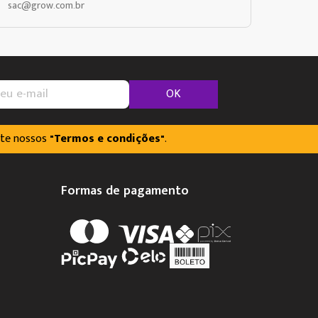
sac@grow.com.br
OK
lte nossos
"Termos e condições"
.
Formas de pagamento