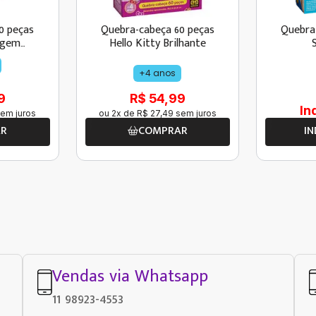
0 peças
Quebra-cabeça 60 peças
Quebra
agem
Hello Kitty Brilhante
+4 anos
9
R$ 54,99
In
em juros
ou
2
x de
R$
27
,
49
sem juros
AR
COMPRAR
IN
Vendas via Whatsapp
11 98923-4553