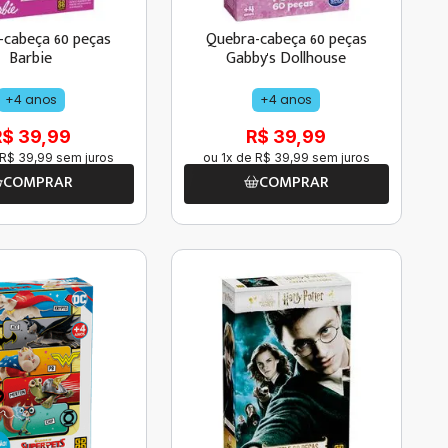
-cabeça 60 peças
Quebra-cabeça 60 peças
Barbie
Gabby's Dollhouse
+4 anos
+4 anos
R$ 39,99
R$ 39,99
R$
39
,
99
sem juros
ou
1
x de
R$
39
,
99
sem juros
COMPRAR
COMPRAR