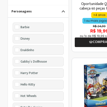
Oportunidade Q
cabeça 60 peças 
Personagens
na Cozinh
+4 anos
1 ou mais joga
R$ 24,99
Barbie
R$ 19,9
ou
1
x de
R$
19
,
99
s
Disney
COMPR
Enaldinho
Gabby´s Dollhouse
Harry Potter
Hello Kitty
Hot Wheels