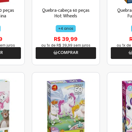
0 peças
Quebra-cabeça 60 peças
Quebra
ina
Hot Wheels
Fu
+4 anos
9
R$ 39,99
em juros
ou
1
x de
R$
39
,
99
sem juros
ou
1
x de
AR
COMPRAR