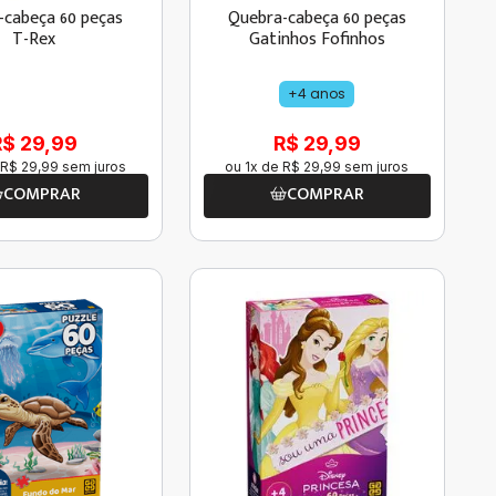
-cabeça 60 peças
Quebra-cabeça 60 peças
T-Rex
Gatinhos Fofinhos
+4 anos
R$ 29,99
R$ 29,99
R$
29
,
99
sem juros
ou
1
x de
R$
29
,
99
sem juros
COMPRAR
COMPRAR