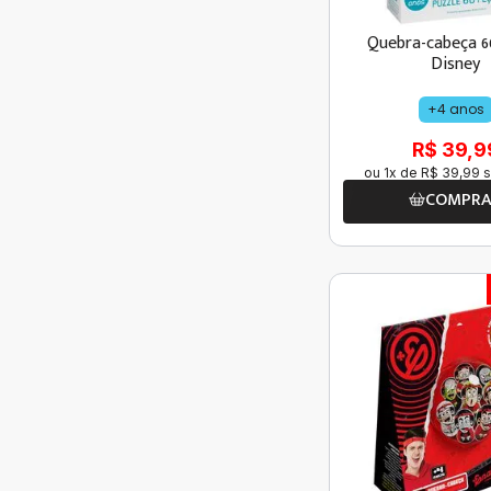
Quebra-cabeça 6
Disney
+4 anos
R$ 39,9
ou
1
x de
R$
39
,
99
s
COMPR