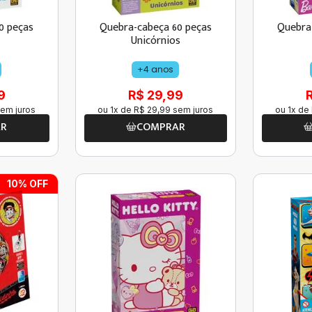
0 peças
Quebra-cabeça 60 peças
Quebra
Unicórnios
+4 anos
9
R$ 29,99
em juros
ou
1
x de
R$
29
,
99
sem juros
ou
1
x de
AR
COMPRAR
10
% OFF