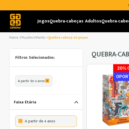
Jogos
Quebra-cabeças Adultos
Quebra-cabe
Puzzles Infantis
Quebra-cabeça 60 peças
QUEBRA-CAB
20
% 
OPOR
A partir de 4 anos
Faixa Etária
A partir de 4 anos