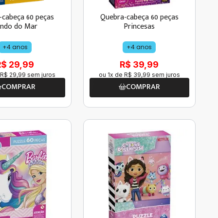
-cabeça 60 peças
Quebra-cabeça 60 peças
ndo do Mar
Princesas
+4 anos
+4 anos
R$ 29,99
R$ 39,99
R$
29
,
99
sem juros
ou
1
x de
R$
39
,
99
sem juros
COMPRAR
COMPRAR