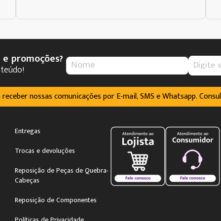
s e promoções?
nteúdo!
m receber nossas comunicações por E-mail, SMS e Whatsapp. Consu
Entregas
Trocas e devoluções
Reposição de Peças de Quebra-
Cabeças
Reposição de Componentes
Políticas de Privacidade