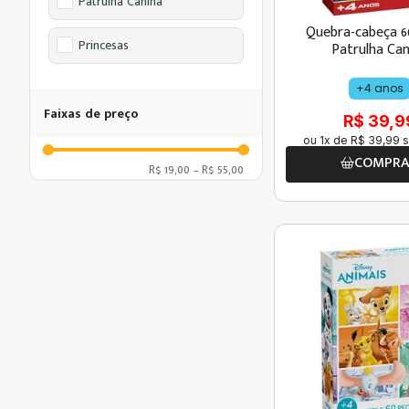
Patrulha Canina
Quebra-cabeça 6
Princesas
Patrulha Can
+4 anos
Faixas de preço
R$ 39,9
ou
1
x de
R$
39
,
99
s
COMPR
R$ 19,00
–
R$ 55,00