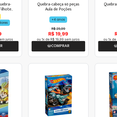
uebra-
Quebra-cabeça 60 peças
Quebra
Filhotes
Aula de Poções
a
+4 anos
dores
R$ 29,99
9
R$ 19,99
em juros
ou
1
x de
R$
19
,
99
sem juros
ou
1
x de
AR
COMPRAR