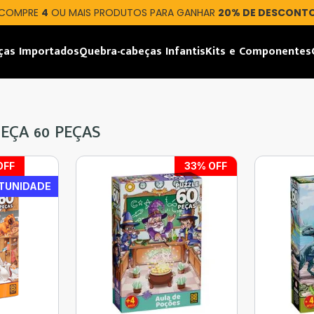
COMPRE
4
OU MAIS PRODUTOS PARA GANHAR
20% DE DESCONT
ças Importados
Quebra-cabeças Infantis
Kits e Componentes
EÇA 60 PEÇAS
OFF
33
% OFF
TUNIDADE