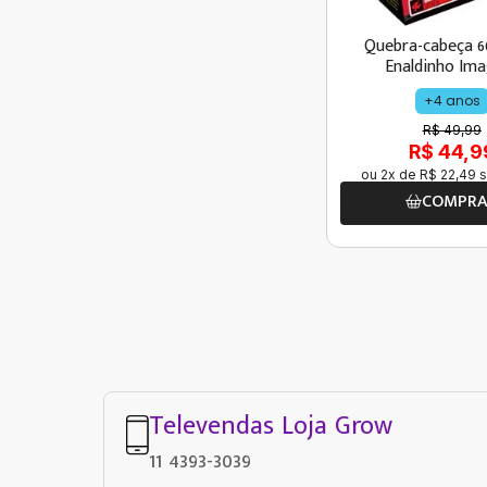
Quebra-cabeça 6
Enaldinho Im
Surpresa
+4 anos
R$ 49,99
R$ 44,9
ou
2
x de
R$
22
,
49
s
COMPR
Televendas Loja Grow
11 4393-3039