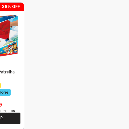
36
% OFF
Patrulha
dores
9
em juros
AR