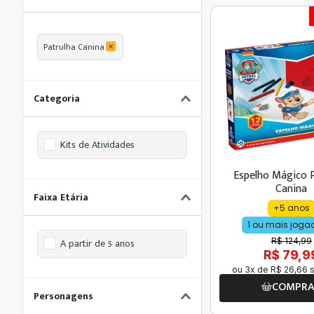
Patrulha Canina
Categoria
Kits de Atividades
Espelho Mágico 
Canina
Faixa Etária
+5 anos
1 ou mais joga
R$ 124,99
A partir de 5 anos
R$ 79,9
ou
3
x de
R$
26
,
66
s
COMPR
Personagens