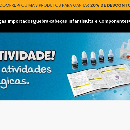
COMPRE
4
OU MAIS PRODUTOS PARA GANHAR
20% DE DESCONT
ças Importados
Quebra-cabeças Infantis
Kits e Componentes