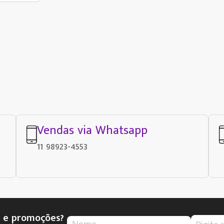
Vendas via Whatsapp
11 98923-4553
s e promoções?