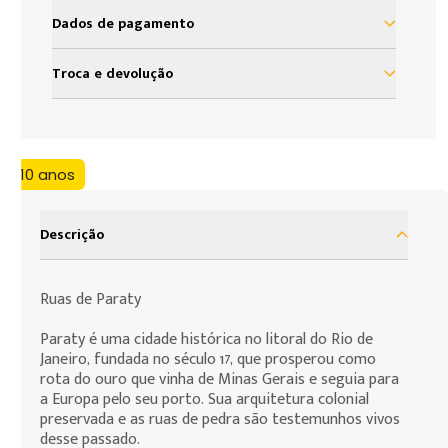
Dados de pagamento
à vista R$ 54,99
Troca e devolução
2x de R$ 27,49 sem juros
Nosso objetivo é proporcionar satisfação total do
nosso cliente em sua experiência com a Loja Grow.
Assim, definimos uma política de troca e devolução
+10 anos
baseada no código de defesa do consumidor que
assegura todos os direitos de nossos clientes. As
presentes condições são as cláusulas de
Descrição
contratação por adesão que você, consumidor,
deve assumir para efeito da compra de produtos
Ruas de Paraty
que deseja fazer.
Paraty é uma cidade histórica no litoral do Rio de
Janeiro, fundada no século 17, que prosperou como
rota do ouro que vinha de Minas Gerais e seguia para
a Europa pelo seu porto. Sua arquitetura colonial
preservada e as ruas de pedra são testemunhos vivos
desse passado.