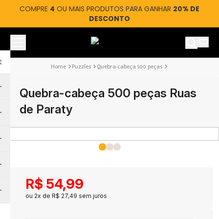
COMPRE
4
OU MAIS PRODUTOS PARA GANHAR
20% DE
DESCONTO
Ver car
Puzzles
Quebra-cabeça 500 peças
Quebra-cabeça 500 peças Ruas
de Paraty
R$
54
,
99
ou
2
x de
R$
27
,
49
sem juros