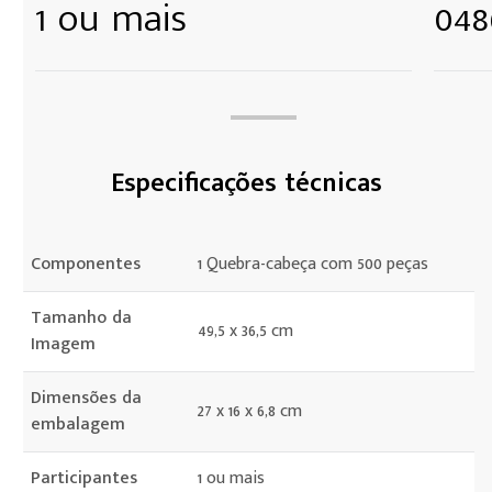
1 ou mais
048
Especificações técnicas
Componentes
1 Quebra-cabeça com 500 peças
Tamanho da
49,5 x 36,5 cm
Imagem
Dimensões da
27 x 16 x 6,8 cm
embalagem
Participantes
1 ou mais