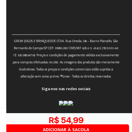
GROW JOGOS E BRINQUEDOS LTDA. Rua Oneda, 538 – Bairro Planalto, São
Bernardo do Campo/SP CEP: 09895-280 CNPJ/MF sob o n. 43.422.278/0001-60
I.E: 635.088.647.118. Preços e condições de pagamento válidos exclusivamente
para compras efetuadas no site. As imagens dos produtos são meramente
ilustrativas. Todos os preços e condições comerciais estão sujeitos a
alteração sem aviso prévio. ®Grow - Todos os direitos reservados.
Siga-nos nas redes sociais
R$
54
,
99
powered by:
Designed by:
ADICIONAR À SACOLA