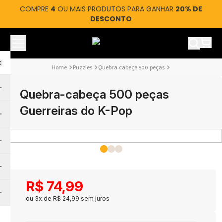
COMPRE
4
OU MAIS PRODUTOS PARA GANHAR
20% DE
DESCONTO
Ver car
Puzzles
Quebra-cabeça 500 peças
Quebra-cabeça 500 peças
Guerreiras do K-Pop
R$
74
,
99
ou
3
x de
R$
24
,
99
sem juros