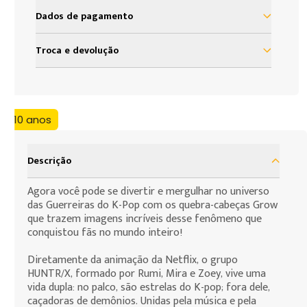
Dados de pagamento
à vista R$ 74,99
Troca e devolução
2x de R$ 37,49 sem juros
Nosso objetivo é proporcionar satisfação total do
nosso cliente em sua experiência com a Loja Grow.
3x de R$ 24,99 sem juros
Assim, definimos uma política de troca e devolução
+10 anos
baseada no código de defesa do consumidor que
assegura todos os direitos de nossos clientes. As
presentes condições são as cláusulas de
Descrição
contratação por adesão que você, consumidor,
deve assumir para efeito da compra de produtos
Agora você pode se divertir e mergulhar no universo
das Guerreiras do K-Pop com os quebra-cabeças Grow
que deseja fazer.
que trazem imagens incríveis desse fenômeno que
conquistou fãs no mundo inteiro!
Diretamente da animação da Netflix, o grupo
HUNTR/X, formado por Rumi, Mira e Zoey, vive uma
vida dupla: no palco, são estrelas do K-pop; fora dele,
caçadoras de demônios. Unidas pela música e pela