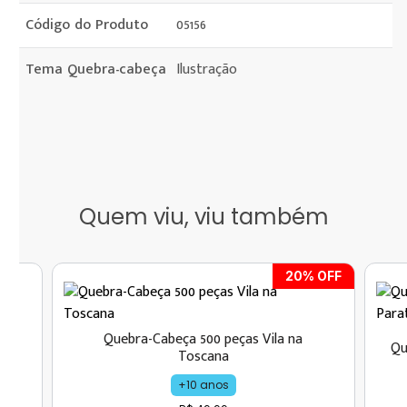
Código do Produto
05156
Tema Quebra-cabeça
Ilustração
Quem viu, viu também
20
% OFF
 e
Quebra-Cabeça 500 peças Vila na
Qu
Toscana
+10 anos