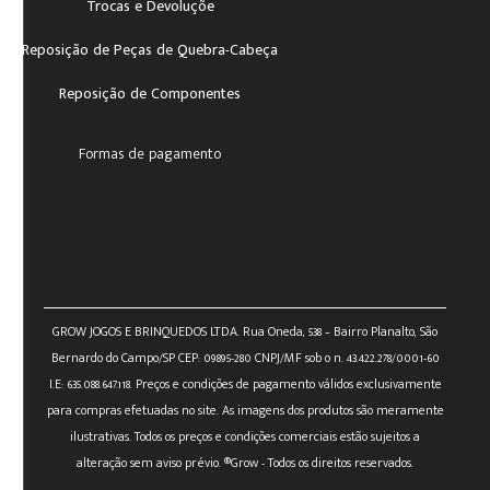
Trocas e Devoluçõe
Reposição de Peças de Quebra-Cabeça
Reposição de Componentes
Formas de pagamento
GROW JOGOS E BRINQUEDOS LTDA. Rua Oneda, 538 – Bairro Planalto, São
Bernardo do Campo/SP CEP: 09895-280 CNPJ/MF sob o n. 43.422.278/0001-60
I.E: 635.088.647.118. Preços e condições de pagamento válidos exclusivamente
para compras efetuadas no site. As imagens dos produtos são meramente
ilustrativas. Todos os preços e condições comerciais estão sujeitos a
alteração sem aviso prévio. ®Grow - Todos os direitos reservados.