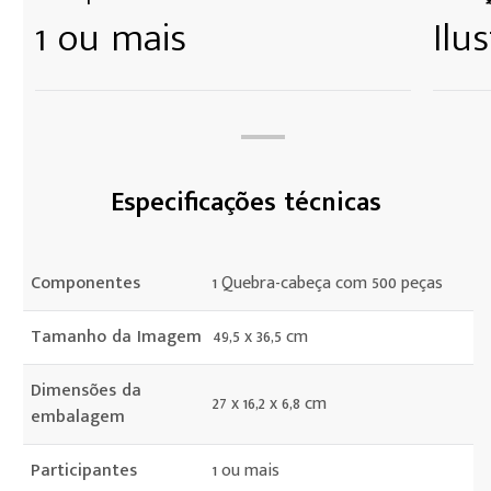
1 ou mais
Ilu
Especificações técnicas
Componentes
1 Quebra-cabeça com 500 peças
Tamanho da Imagem
49,5 x 36,5 cm
Dimensões da
27 x 16,2 x 6,8 cm
embalagem
Participantes
1 ou mais