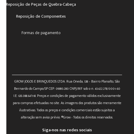
Reposição de Peças de Quebra-Cabeça
Reposição de Componentes
Formas de pagamento
GROW JOGOS E BRINQUEDOS LTDA. Rua Oneda, 538 – Bairro Planalto, São
Bernardo do Campo/SP CEP: 09895-280 CNPJ/MF sob o n. 43.422.278/0001-60
I.E: 635.088.647.118. Preços e condições de pagamento válidos exclusivamente
para compras efetuadas no site. As imagens dos produtos são meramente
ilustrativas. Todos os preços e condições comerciais estão sujeitos a
alteração sem aviso prévio. ®Grow - Todos os direitos reservados.
Siga-nos nas redes sociais