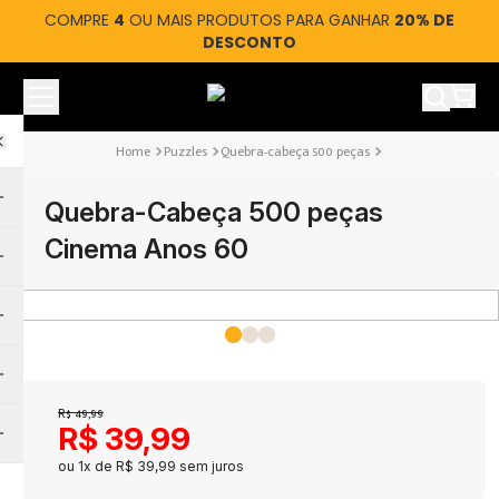
COMPRE
4
OU MAIS PRODUTOS PARA GANHAR
20% DE
DESCONTO
Ver car
Puzzles
Quebra-cabeça 500 peças
Quebra-Cabeça 500 peças
Cinema Anos 60
R$
49
,
99
R$
39
,
99
ou
1
x de
R$
39
,
99
sem juros