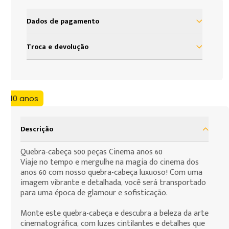
Dados de pagamento
à vista R$ 39,99
Troca e devolução
Nosso objetivo é proporcionar satisfação total do
nosso cliente em sua experiência com a Loja Grow.
Assim, definimos uma política de troca e devolução
+10 anos
baseada no código de defesa do consumidor que
assegura todos os direitos de nossos clientes. As
presentes condições são as cláusulas de
Descrição
contratação por adesão que você, consumidor,
deve assumir para efeito da compra de produtos
Quebra-cabeça 500 peças Cinema anos 60
Viaje no tempo e mergulhe na magia do cinema dos
que deseja fazer.
anos 60 com nosso quebra-cabeça luxuoso! Com uma
imagem vibrante e detalhada, você será transportado
para uma época de glamour e sofisticação.
Monte este quebra-cabeça e descubra a beleza da arte
cinematográfica, com luzes cintilantes e detalhes que