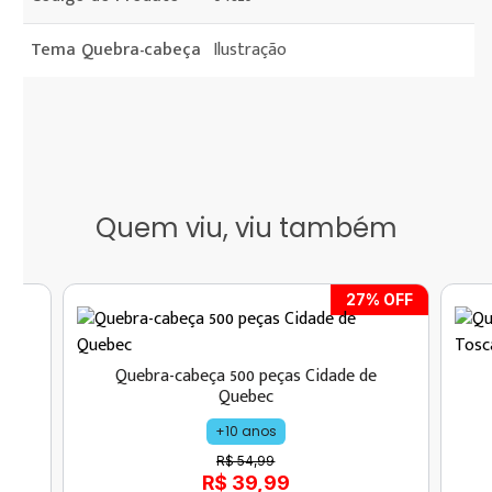
Tema Quebra-cabeça
Ilustração
Quem viu, viu também
27
% OFF
Quebra-cabeça 500 peças Cidade de
ar
Quebec
+10 anos
R$ 54,99
R$ 39,99