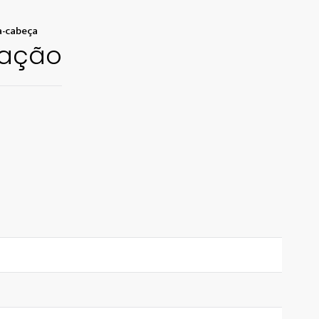
aventura e desafio
-cabeça
Monte peça por peça e revele toda a força, estilo
ração
e magia das Guerreiras do K-Pop.
Um desafio épico para quem ama K-pop,
histórias marcantes e produtos que vão além da
diversão.
A partir de 8 anos
Quantidade de peças: 352
Tamanho da imagem 74,8 x 25,0 cm