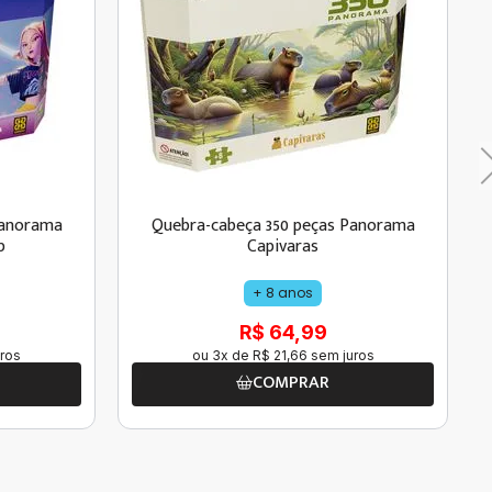
Panorama
Quebra-cabeça 350 peças Panorama
p
Capivaras
+ 8 anos
R$ 64,99
ros
ou
3
x de
R$
21
,
66
sem juros
COMPRAR