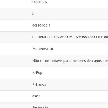
1 ou mais
3
003808/2019
CE-BRI/ICEPEX-N 01264-25 - NM300-2004 OCP 0
7908010151558
Não recomendável para menores de 3 anos por
K-Pop
+ 8 anos
05155