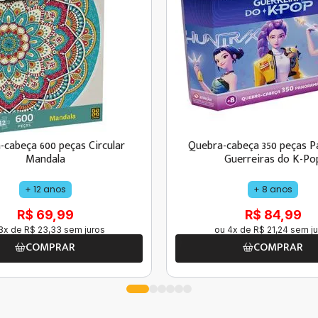
-cabeça 600 peças Circular
Quebra-cabeça 350 peças 
Mandala
Guerreiras do K-Po
+ 12 anos
+ 8 anos
R$ 69,99
R$ 84,99
3
x de
R$
23
,
33
sem juros
ou
4
x de
R$
21
,
24
sem ju
COMPRAR
COMPRAR