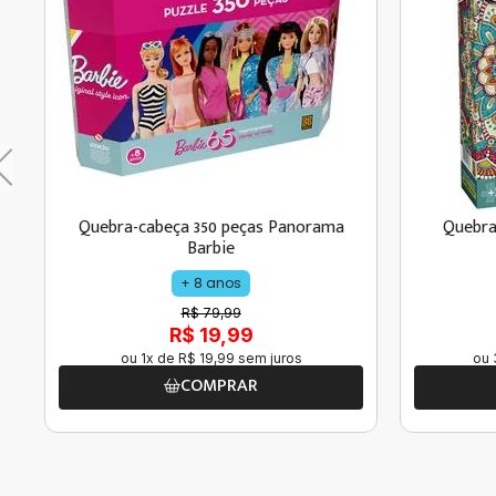
Quebra-cabeça 350 peças Panorama
Quebra
Barbie
+ 8 anos
R$ 79,99
R$ 19,99
ou
1
x de
R$
19
,
99
sem juros
ou
COMPRAR