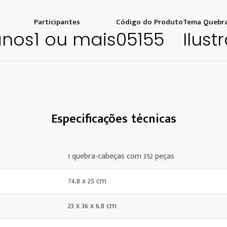
Participantes
Código do Produto
Tema Quebra
anos
1 ou mais
05155
Ilust
Especificações técnicas
1 quebra-cabeças com 352 peças
74,8 x 25 cm
23 x 36 x 6,8 cm