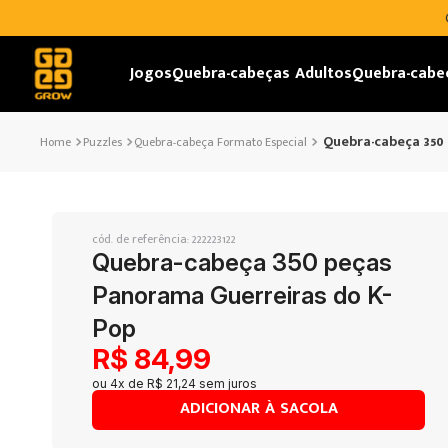
Jogos
Quebra-cabeças Adultos
Quebra-cabe
Quebra-cabeça 350
Puzzles
Quebra-cabeça Formato Especial
cód. de referência
:
222223122
Quebra-cabeça 350 peças
Panorama Guerreiras do K-
Pop
R$
84
,
99
ou
4
x de
R$
21
,
24
sem juros
ADICIONAR À SACOLA