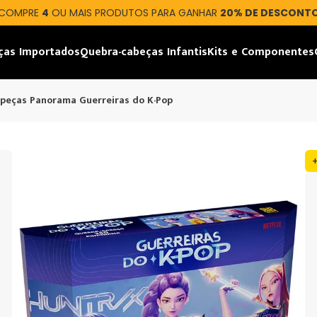
COMPRE
4
OU MAIS PRODUTOS PARA GANHAR
20% DE DESCONT
ças Importados
Quebra-cabeças Infantis
Kits e Componentes
 peças Panorama Guerreiras do K-Pop