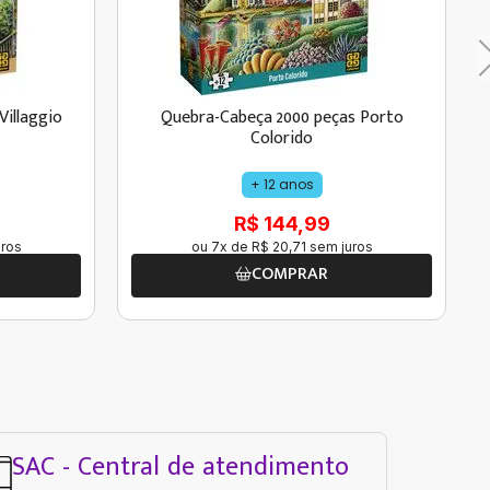
Villaggio
Quebra-Cabeça 2000 peças Porto
Colorido
+ 12 anos
R$ 144,99
ros
ou
7
x de
R$
20
,
71
sem juros
COMPRAR
SAC - Central de atendimento