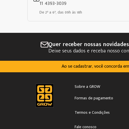
11 4393-3039
De 2ª a 6ª, das 09h às 18h
Quer receber nossas novidade
Deixe seus dados e receba nosso co
Ao se cadastrar, você concorda e
Sobre a GROW
Formas de pagamento
Termos e Condições
Fale conosco