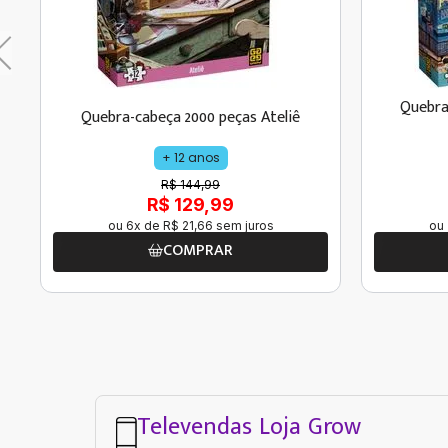
Quebra
Quebra-cabeça 2000 peças Ateliê
+ 12 anos
R$ 144,99
R$ 129,99
ou
6
x de
R$
21
,
66
sem juros
ou
COMPRAR
Televendas Loja Grow