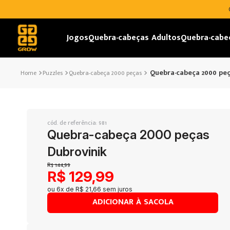
Jogos
Quebra-cabeças Adultos
Quebra-cabe
Quebra-cabeça 2000 peç
Puzzles
Quebra-cabeça 2000 peças
cód. de referência
:
981
Quebra-cabeça 2000 peças
Dubrovinik
R$
144
,
99
R$
129
,
99
ou
6
x de
R$
21
,
66
sem juros
ADICIONAR À SACOLA