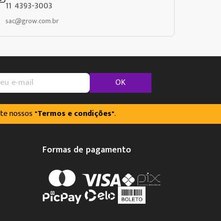
11 4393-3003
sac@grow.com.br
OK
lte nossos
"Termos e condições"
.
Formas de pagamento