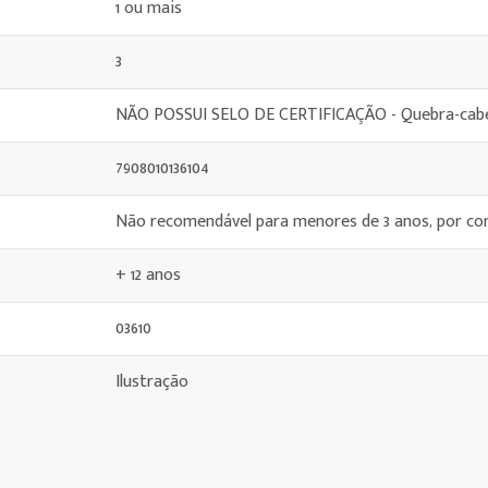
1 ou mais
3
NÃO POSSUI SELO DE CERTIFICAÇÃO - Quebra-cabe
7908010136104
Não recomendável para menores de 3 anos, por co
+ 12 anos
03610
Ilustração