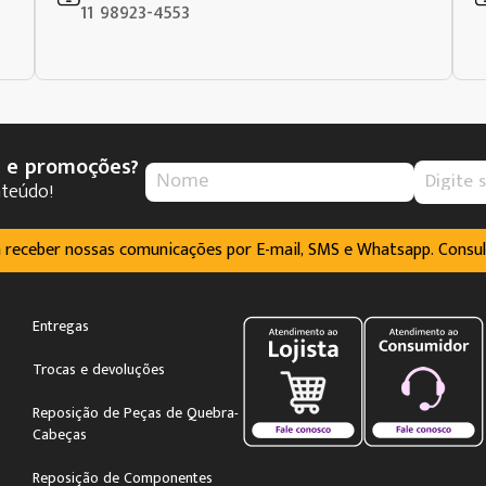
11 98923-4553
s e promoções?
nteúdo!
m receber nossas comunicações por E-mail, SMS e Whatsapp. Consu
Entregas
Trocas e devoluções
Reposição de Peças de Quebra-
Cabeças
Reposição de Componentes