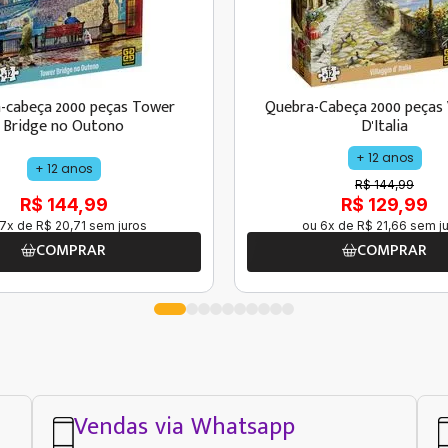
-cabeça 2000 peças Tower
Quebra-Cabeça 2000 peças 
Bridge no Outono
D'Italia
+ 12 anos
+ 12 anos
R$ 144,99
R$ 144,99
R$ 129,99
7
x de
R$
20
,
71
sem juros
ou
6
x de
R$
21
,
66
sem ju
COMPRAR
COMPRAR
Vendas via Whatsapp