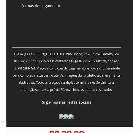
Formas de pagamento
GROW JOGOS E BRINQUEDOS LTDA. Rua Oneda, 538 – Bairro Planalto, São
Bernardo do Campo/SP CEP: 09895-280 CNPJ/MF sob o n. 43.422.278/0001-60
I.E: 635.088.647.118. Preços e condições de pagamento válidos exclusivamente
para compras efetuadas no site. As imagens dos produtos são meramente
ilustrativas. Todos os preços e condições comerciais estão sujeitos a
alteração sem aviso prévio. ®Grow - Todos os direitos reservados.
Siga-nos nas redes sociais