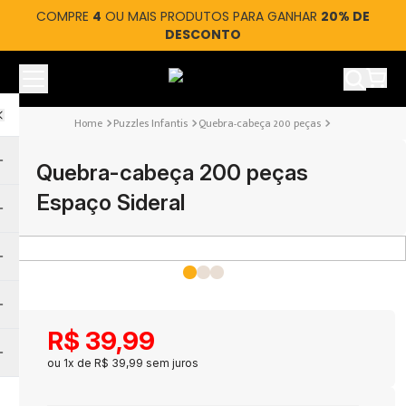
COMPRE
4
OU MAIS PRODUTOS PARA GANHAR
20% DE
DESCONTO
Ver car
Puzzles Infantis
Quebra-cabeça 200 peças
Quebra-cabeça 200 peças
Espaço Sideral
R$
39
,
99
ou
1
x de
R$
39
,
99
sem juros