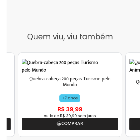
Quem viu, viu também
o
Quebra-cabeça 200 peças Turismo pelo
Q
Mundo
+7 anos
R$ 39,99
ou
1
x de
R$
39
,
99
sem juros
COMPRAR