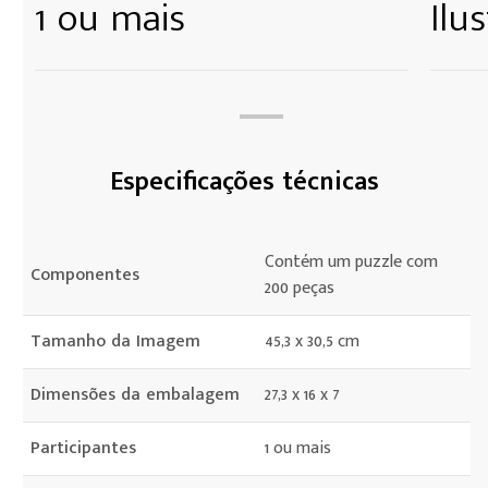
1 ou mais
Ilu
Especificações técnicas
Contém um puzzle com
Componentes
200 peças
Tamanho da Imagem
45,3 x 30,5 cm
Dimensões da embalagem
27,3 x 16 x 7
Participantes
1 ou mais