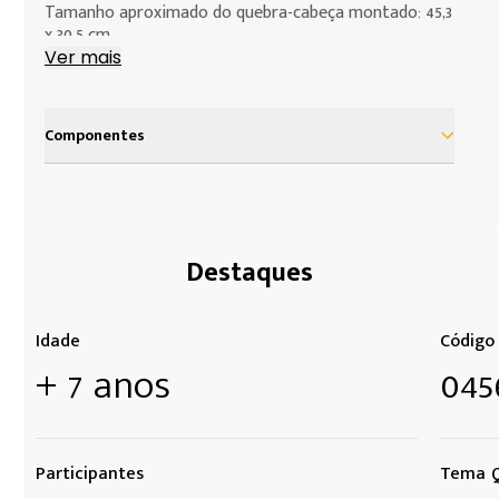
Tamanho aproximado do quebra-cabeça montado: 45,3
x 30,5 cm
Ver mais
Idade: a partir de 7 anos
Componentes
Contém um puzzle com 200 peças
Destaques
Idade
Código
+ 7 anos
045
Participantes
Tema Q