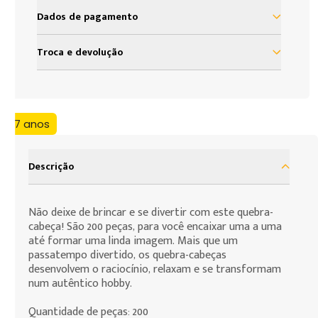
Dados de pagamento
à vista R$ 39,99
Troca e devolução
Nosso objetivo é proporcionar satisfação total do
nosso cliente em sua experiência com a Loja Grow.
Assim, definimos uma política de troca e devolução
+7 anos
baseada no código de defesa do consumidor que
assegura todos os direitos de nossos clientes. As
presentes condições são as cláusulas de
Descrição
contratação por adesão que você, consumidor,
deve assumir para efeito da compra de produtos
Não deixe de brincar e se divertir com este quebra-
que deseja fazer.
cabeça! São 200 peças, para você encaixar uma a uma
até formar uma linda imagem. Mais que um
passatempo divertido, os quebra-cabeças
desenvolvem o raciocínio, relaxam e se transformam
num autêntico hobby.
Quantidade de peças: 200