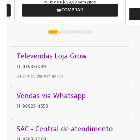
ou
1
x de
R$
39
,
99
sem juros
COMPRAR
Televendas Loja Grow
11 4393-3039
De 2ª a 6ª, das 09h às 18h
Vendas via Whatsapp
11 98923-4553
SAC - Central de atendimento
11 4393-3003