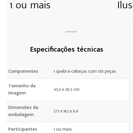
1 ou mais
Ilu
Especificações técnicas
Componentes
1 quebra-cabeças com 150 peças
Tamanho da
45,3 x 30,5 cm
Imagem
Dimensões da
27,1 x 16,1 x 6,9
embalagem
Participantes
1 ou mais