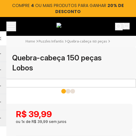
COMPRE
4
OU MAIS PRODUTOS PARA GANHAR
20% DE
DESCONTO
Ver car
Puzzles Infantis
Quebra-cabeça 150 peças
Quebra-cabeça 150 peças
Lobos
R$
39
,
99
ou
1
x de
R$
39
,
99
sem juros