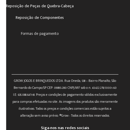
Reposição de Peças de Quebra-Cabeça
Reposição de Componentes
Formas de pagamento
GROW JOGOS E BRINQUEDOS LTDA. Rua Oneda, 538 – Bairro Planalto, São
Bernardo do Campo/SP CEP: 09895-280 CNPJ/MF sob o n. 43.422.278/0001-60
I.E: 635.088.647.118. Preços e condições de pagamento válidos exclusivamente
para compras efetuadas no site. As imagens dos produtos são meramente
ilustrativas. Todos os preços e condições comerciais estão sujeitos a
alteração sem aviso prévio. ®Grow - Todos os direitos reservados.
Siga-nos nas redes sociais