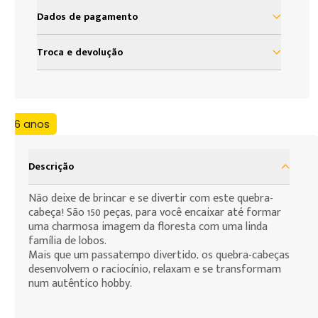
Dados de pagamento
à vista R$ 39,99
Troca e devolução
Nosso objetivo é proporcionar satisfação total do
nosso cliente em sua experiência com a Loja Grow.
Assim, definimos uma política de troca e devolução
+6 anos
baseada no código de defesa do consumidor que
assegura todos os direitos de nossos clientes. As
presentes condições são as cláusulas de
Descrição
contratação por adesão que você, consumidor,
deve assumir para efeito da compra de produtos
Não deixe de brincar e se divertir com este quebra-
cabeça! São 150 peças, para você encaixar até formar
que deseja fazer.
uma charmosa imagem da floresta com uma linda
família de lobos.
Mais que um passatempo divertido, os quebra-cabeças
desenvolvem o raciocínio, relaxam e se transformam
num autêntico hobby.