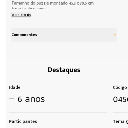
Tamanho do puzzle montado 45,3 x 30,5 cm
A partir de 6 anos
Ver mais
Componentes
1 quebra-cabeças com 150 peças
Destaques
Idade
Código
+ 6 anos
045
Participantes
Tema Q