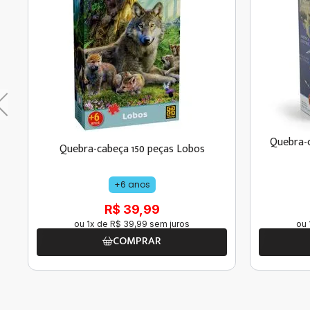
Quebra-c
Quebra-cabeça 150 peças Lobos
+6 anos
R$ 39,99
ou
1
x de
R$
39
,
99
sem juros
ou
COMPRAR