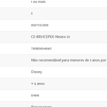
1 ou mais
3
003755/2019
CE-BRI/ICEPEX-N01264-25
7908010146165
Não recomendável para menores de 3 anos por
Disney
+ 6 anos
04616