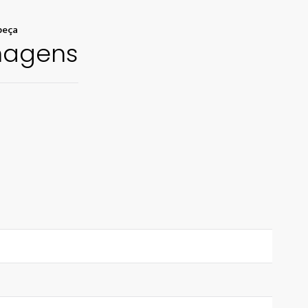
beça
nagens