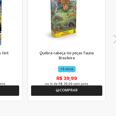
s Hot
Quebra-cabeça 150 peças Fauna
Brasileira
+6 anos
R$ 39,99
uros
ou
1
x de
R$
39
,
99
sem juros
COMPRAR