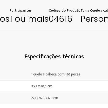
Participantes
Código do Produto
Tema Quebra-ca
nos
1 ou mais
04616
Perso
Especificações técnicas
1 quebra-cabeça com 150 peças
45,3 x 30,5 cm
27,1 x 16,0 x 6,8 cm