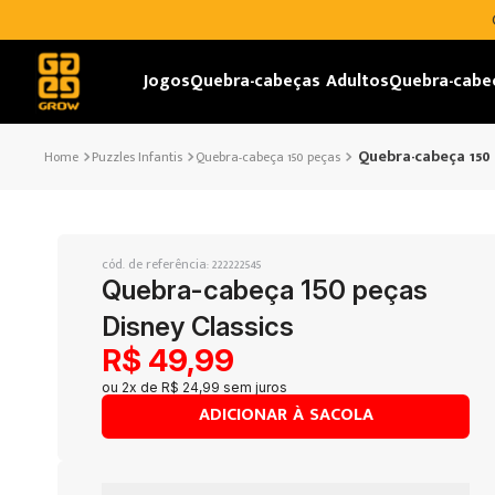
Jogos
Quebra-cabeças Adultos
Quebra-cabe
Quebra-cabeça 150 
Puzzles Infantis
Quebra-cabeça 150 peças
cód. de referência
:
222222545
Quebra-cabeça 150 peças
Disney Classics
R$
49
,
99
ou
2
x de
R$
24
,
99
sem juros
ADICIONAR À SACOLA