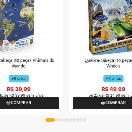
abeça 150 peças Animais do
Quebra-cabeça 150 peça
Mundo
Wheels
+6 anos
+6 anos
R$ 39,99
R$ 49,99
1
x de
R$
39
,
99
sem juros
ou
2
x de
R$
24
,
99
sem j
COMPRAR
COMPRAR