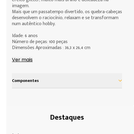
deve assumir para efeito da compra de produtos
imagem.
que deseja fazer.
Mais que um passatempo divertido, os quebra-cabeças
desenvolvem o raciocínio, relaxam e se transformam
num autêntico hobby.
Idade: 6 anos
Número de peças: 100 peças
Dimensões Aproximadas : 36,3 x 26,4 cm
Atenção: Não recomendamos o uso de cola, pois
Ver mais
remove o brilho efeito glitter.
Componentes
1 quebra-cabeça com 100 peças
Destaques