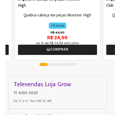
nha
Quebra-cabeça 100 peças Monster High
Q
+6 anos
R$ 44,99
R$ 24,99
ou
1
x de
R$
24
,
99
sem juros
COMPRAR
Televendas Loja Grow
11 4393-3039
De 2ª a 6ª, das 09h às 18h