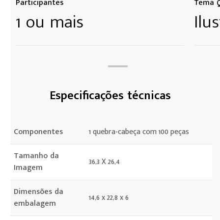
Participantes
Tema Q
1 ou mais
Ilu
Especificações técnicas
Componentes
1 quebra-cabeça com 100 peças
Tamanho da
36,3 X 26,4
Imagem
Dimensões da
14,6 x 22,8 x 6
embalagem