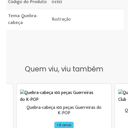
Código do Produto
04563
Tema Quebra-
Ilustração
cabeça
Quem viu, viu também
Quebra-cabeça 100 peças Guerreiras do
nha
Q
K-POP
+6 anos