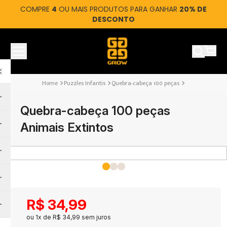
COMPRE
4
OU MAIS PRODUTOS PARA GANHAR
20% DE
DESCONTO
Ver car
Puzzles Infantis
Quebra-cabeça 100 peças
Quebra-cabeça 100 peças
Animais Extintos
R$
34
,
99
ou
1
x de
R$
34
,
99
sem juros