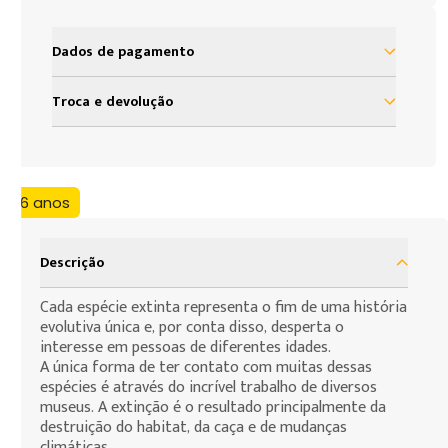
Dados de pagamento
à vista R$ 34,99
Troca e devolução
Nosso objetivo é proporcionar satisfação total do
nosso cliente em sua experiência com a Loja Grow.
Assim, definimos uma política de troca e devolução
+6 anos
baseada no código de defesa do consumidor que
assegura todos os direitos de nossos clientes. As
presentes condições são as cláusulas de
Descrição
contratação por adesão que você, consumidor,
deve assumir para efeito da compra de produtos
Cada espécie extinta representa o fim de uma história
evolutiva única e, por conta disso, desperta o
que deseja fazer.
interesse em pessoas de diferentes idades.
A única forma de ter contato com muitas dessas
espécies é através do incrível trabalho de diversos
museus. A extinção é o resultado principalmente da
destruição do habitat, da caça e de mudanças
climáticas.