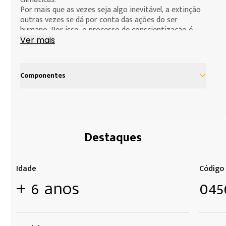
Por mais que as vezes seja algo inevitável, a extinção
outras vezes se dá por conta das ações do ser
humano. Por isso, o processo de conscientização é
importante para minimizar essas ocorrências.
Ver mais
Quebra-cabeça de 100 peças
A partir de 6 anos
Componentes
Dimensões 36,3 x 24,6 cm
1 quebra-cabeça com 100 peças
Destaques
Idade
Código
+ 6 anos
045