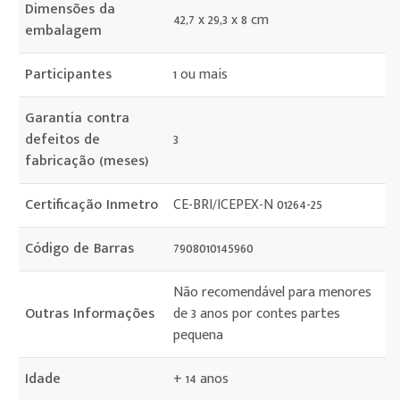
Dimensões da
42,7 x 29,3 x 8 cm
embalagem
Participantes
1 ou mais
Garantia contra
defeitos de
3
fabricação (meses)
Certificação Inmetro
CE-BRI/ICEPEX-N 01264-25
Código de Barras
7908010145960
Não recomendável para menores
Outras Informações
de 3 anos por contes partes
pequena
Idade
+ 14 anos