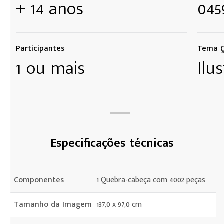
+ 14 anos
045
Participantes
Tema Q
1 ou mais
Ilu
Especificações técnicas
Componentes
1 Quebra-cabeça com 4002 peças
Tamanho da Imagem
137,0 x 97,0 cm