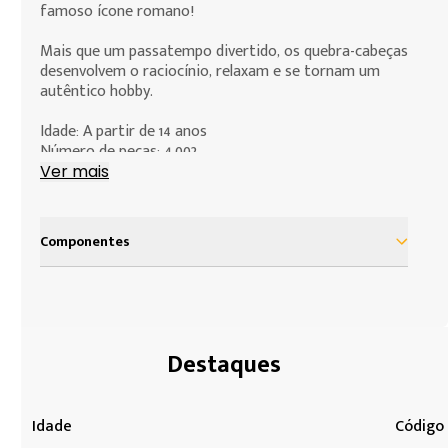
que deseja fazer.
famoso ícone romano!
Mais que um passatempo divertido, os quebra-cabeças
desenvolvem o raciocínio, relaxam e se tornam um
autêntico hobby.
Idade: A partir de 14 anos
Número de peças: 4.002
Dimensões em centímetros: Aproximadamente 137,0 x
Ver mais
97,0 cm
Componentes
1 Quebra-cabeça com 4002 peças
Destaques
Idade
Código