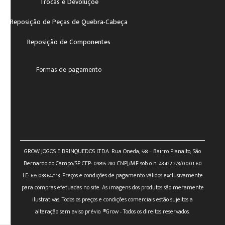
Trocas e Devoluçõe
Reposição de Peças de Quebra-Cabeça
Reposição de Componentes
Formas de pagamento
GROW JOGOS E BRINQUEDOS LTDA. Rua Oneda, 538 – Bairro Planalto, São
Bernardo do Campo/SP CEP: 09895-280 CNPJ/MF sob o n. 43.422.278/0001-60
I.E: 635.088.647.118. Preços e condições de pagamento válidos exclusivamente
para compras efetuadas no site. As imagens dos produtos são meramente
ilustrativas. Todos os preços e condições comerciais estão sujeitos a
alteração sem aviso prévio. ®Grow - Todos os direitos reservados.