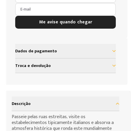
E-mail
Me avise quando chegar
Dados de pagamento
Troca e devolução
Nosso objetivo é proporcionar satisfação total do
nosso cliente em sua experiência com a Loja Grow.
Assim, definimos uma política de troca e devolução
baseada no código de defesa do consumidor que
Descrição
assegura todos os direitos de nossos clientes. As
presentes condições são as cláusulas de
Passeie pelas ruas estreitas, visite os
contratação por adesão que você, consumidor,
estabelecimentos tipicamente italianos e absorva a
deve assumir para efeito da compra de produtos
atmosfera histórica que ronda este mundialmente