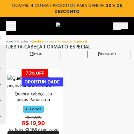
COMPRE
4
OU MAIS PRODUTOS PARA GANHAR
20% DE
DESCONTO
Ver car
Puzzles
Quebra-cabeça Formato Especial
QUEBRA-CABEÇA FORMATO ESPECIAL
FILTRAR
RELEVÂNCIA
75
% OFF
OPORTUNIDADE
Quebra-cabeça 350
peças Panorama
Barbie
+ 8 anos
R$ 79,99
R$ 19,99
ou
1
x de
R$
19
,
99
sem juros