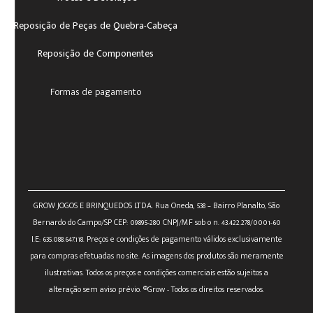
Reposição de Peças de Quebra-Cabeça
Reposição de Componentes
Formas de pagamento
GROW JOGOS E BRINQUEDOS LTDA. Rua Oneda, 538 – Bairro Planalto, São
Bernardo do Campo/SP CEP: 09895-280 CNPJ/MF sob o n. 43.422.278/0001-60
I.E: 635.088.647.118. Preços e condições de pagamento válidos exclusivamente
para compras efetuadas no site. As imagens dos produtos são meramente
ilustrativas. Todos os preços e condições comerciais estão sujeitos a
alteração sem aviso prévio. ®Grow - Todos os direitos reservados.