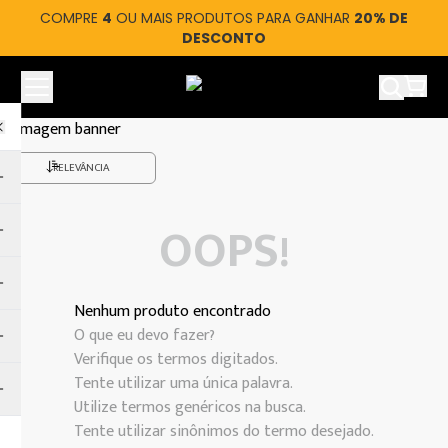
COMPRE
4
OU MAIS PRODUTOS PARA GANHAR
20% DE
DESCONTO
Ver car
RELEVÂNCIA
OOPS!
Nenhum produto encontrado
O que eu devo fazer?
Verifique os termos digitados.
Tente utilizar uma única palavra.
Utilize termos genéricos na busca.
Tente utilizar sinônimos do termo desejado.