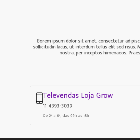
Borem ipsum dolor sit amet, consectetur adipiscin
sollicitudin lacus, ut interdum tellus elit sed ris
nostra, per inceptos himenaeos. Praese
Televendas Loja Grow
11 4393-3039
De 2ª a 6ª, das 09h às 18h