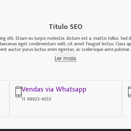
Titulo SEO
g elit. Etiam eu turpis molestie, dictum est a, mattis tellus. Sed 
us. Maecenas eget condimentum velit, sit amet feugiat lectus. Class a
nt auctor purus luctus enim egestas, ac scelerisque ante pulvinar.
Ler mais
Vendas via Whatsapp
11 98923-4553