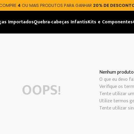
COMPRE
4
OU MAIS PRODUTOS PARA GANHAR
20% DE DESCONT
ças Importados
Quebra-cabeças Infantis
Kits e Componentes
Nenhum produto
O que eu devo fa
OOPS!
Verifique os term
Tente utilizar um
Utilize termos ge
Tente utilizar s