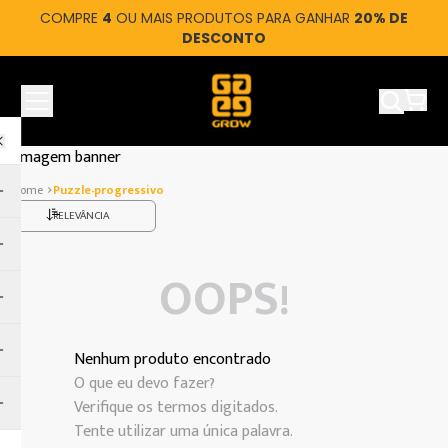
COMPRE
4
OU MAIS PRODUTOS PARA GANHAR
20% DE
DESCONTO
Ver car
puzzle-progressivo
RELEVÂNCIA
OOPS!
Nenhum produto encontrado
O que eu devo fazer?
Verifique os termos digitados.
Tente utilizar uma única palavra.