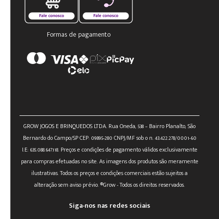
Formas de pagamento
GROW JOGOS E BRINQUEDOS LTDA. Rua Oneda, 538 – Bairro Planalto, São
Bernardo do Campo/SP CEP: 09895-280 CNPJ/MF sob o n. 43.422.278/0001-60
I.E: 635.088.647.118. Preços e condições de pagamento válidos exclusivamente
para compras efetuadas no site. As imagens dos produtos são meramente
ilustrativas. Todos os preços e condições comerciais estão sujeitos a
alteração sem aviso prévio. ®Grow - Todos os direitos reservados.
Siga-nos nas redes sociais