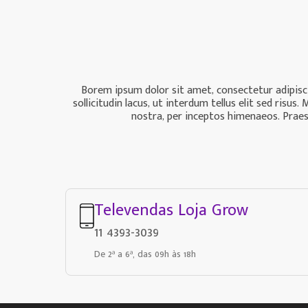
Borem ipsum dolor sit amet, consectetur adipiscin
sollicitudin lacus, ut interdum tellus elit sed ris
nostra, per inceptos himenaeos. Praese
Televendas Loja Grow
11 4393-3039
De 2ª a 6ª, das 09h às 18h