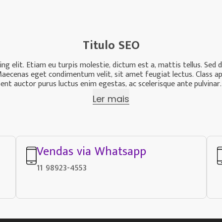
Titulo SEO
g elit. Etiam eu turpis molestie, dictum est a, mattis tellus. Sed 
us. Maecenas eget condimentum velit, sit amet feugiat lectus. Class a
nt auctor purus luctus enim egestas, ac scelerisque ante pulvinar.
Ler mais
Vendas via Whatsapp
11 98923-4553