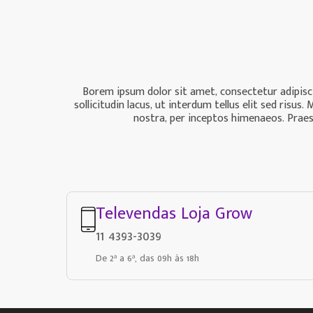
Borem ipsum dolor sit amet, consectetur adipiscin
sollicitudin lacus, ut interdum tellus elit sed ris
nostra, per inceptos himenaeos. Praese
Televendas Loja Grow
11 4393-3039
De 2ª a 6ª, das 09h às 18h