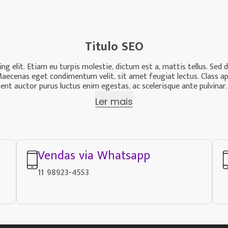
Titulo SEO
g elit. Etiam eu turpis molestie, dictum est a, mattis tellus. Sed 
us. Maecenas eget condimentum velit, sit amet feugiat lectus. Class a
nt auctor purus luctus enim egestas, ac scelerisque ante pulvinar.
Ler mais
Vendas via Whatsapp
11 98923-4553