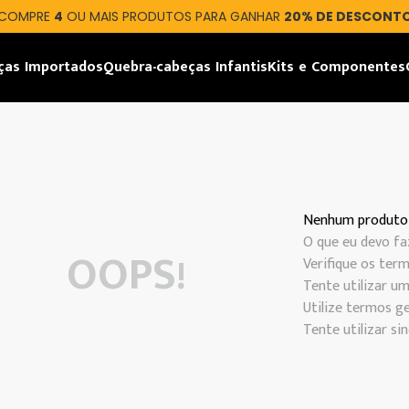
COMPRE
4
OU MAIS PRODUTOS PARA GANHAR
20% DE DESCONT
ças Importados
Quebra-cabeças Infantis
Kits e Componentes
Nenhum produto
O que eu devo fa
OOPS!
Verifique os term
Tente utilizar um
Utilize termos ge
Tente utilizar s