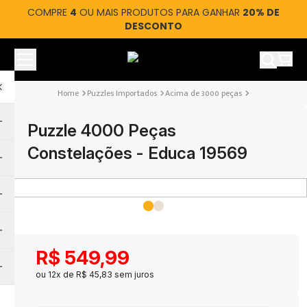
COMPRE
4
OU MAIS PRODUTOS PARA GANHAR
20% DE
DESCONTO
Ver car
Puzzles Importados
Acima de 3000 peças
Puzzle 4000 Peças
Constelações - Educa 19569
R$
549
,
99
ou
12
x de
R$
45
,
83
sem juros