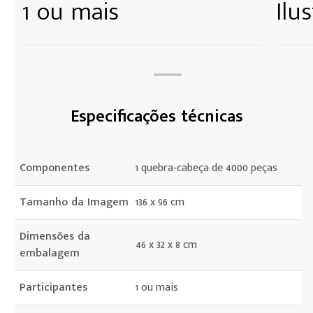
1 ou mais
Ilu
Especificações técnicas
Componentes
1 quebra-cabeça de 4000 peças
Tamanho da Imagem
136 x 96 cm
Dimensões da
46 x 32 x 8 cm
embalagem
Participantes
1 ou mais