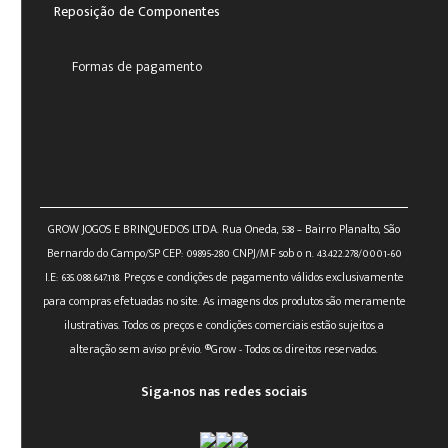
Reposição de Componentes
Formas de pagamento
GROW JOGOS E BRINQUEDOS LTDA. Rua Oneda, 538 – Bairro Planalto, São
Bernardo do Campo/SP CEP: 09895-280 CNPJ/MF sob o n. 43.422.278/0001-60
I.E: 635.088.647.118. Preços e condições de pagamento válidos exclusivamente
para compras efetuadas no site. As imagens dos produtos são meramente
ilustrativas. Todos os preços e condições comerciais estão sujeitos a
alteração sem aviso prévio. ®Grow - Todos os direitos reservados.
Siga-nos nas redes sociais