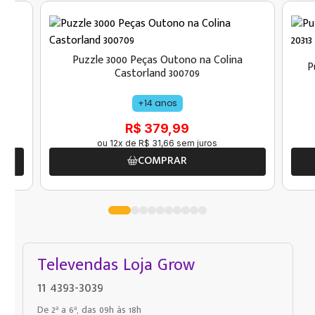
s -
Puzzle 3000 Peças Outono na Colina
P
Castorland 300709
+14 anos
R$ 379,99
ou
12
x de
R$
31
,
66
sem juros
COMPRAR
Televendas Loja Grow
11 4393-3039
De 2ª a 6ª, das 09h às 18h