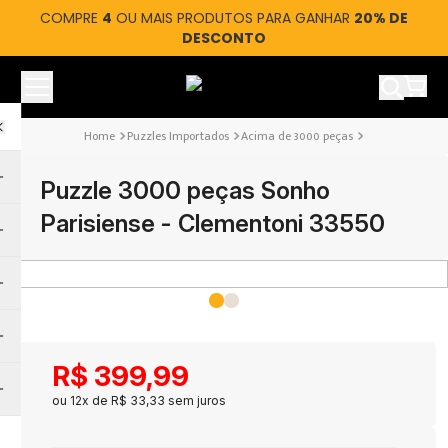
COMPRE
4
OU MAIS PRODUTOS PARA GANHAR
20% DE
DESCONTO
Ver car
Puzzles Importados
Acima de 3000 peças
Puzzle 3000 peças Sonho
Parisiense - Clementoni 33550
R$
399
,
99
ou
12
x de
R$
33
,
33
sem juros