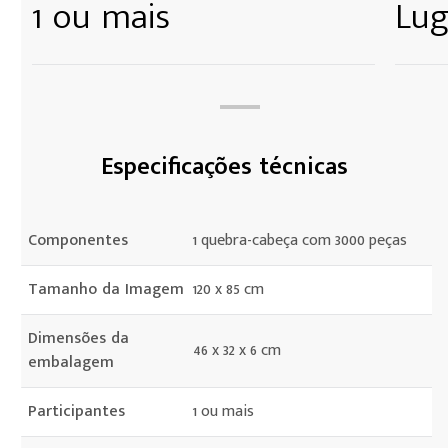
1 ou mais
Lug
Especificações técnicas
Componentes
1 quebra-cabeça com 3000 peças
Tamanho da Imagem
120 x 85 cm
Dimensões da
46 x 32 x 6 cm
embalagem
Participantes
1 ou mais