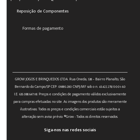
Reposição de Componentes
Formas de pagamento
GROW JOGOS E BRINQUEDOS LTDA. Rua Oneda, 538 – Bairro Planalto, São
Bernardo do Campo/SP CEP: 09895-280 CNPJ/MF sob o n. 43.422.278/0001-60
I.E: 635.088.647.118. Preços e condições de pagamento válidos exclusivamente
para compras efetuadas no site. As imagens dos produtos são meramente
ilustrativas. Todos os preços e condições comerciais estão sujeitos a
alteração sem aviso prévio. ®Grow - Todos os direitos reservados.
Siga-nos nas redes sociais