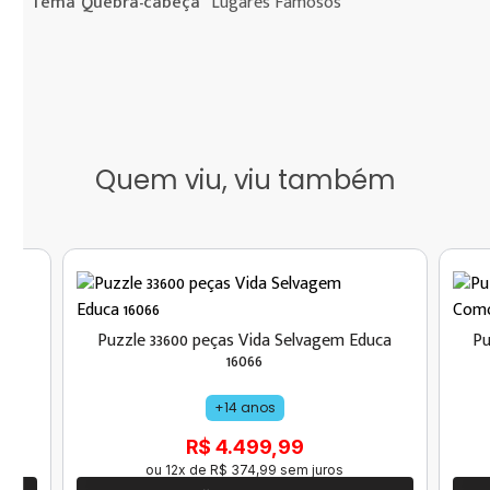
Tema Quebra-cabeça
Lugares Famosos
Quem viu, viu também
Puzzle 33600 peças Vida Selvagem Educa
Pu
16066
+14 anos
R$ 4.499,99
ou
12
x de
R$
374
,
99
sem juros