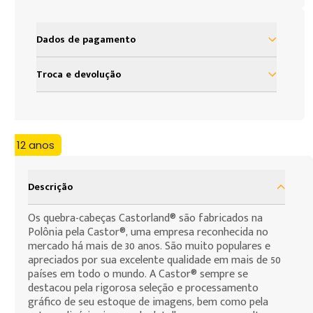
Dados de pagamento
à vista R$ 349,99
Troca e devolução
2x de R$ 174,99 sem juros
Nosso objetivo é proporcionar satisfação total do
nosso cliente em sua experiência com a Loja Grow.
3x de R$ 116,66 sem juros
Assim, definimos uma política de troca e devolução
4x de R$ 87,49 sem juros
+ 12 anos
baseada no código de defesa do consumidor que
assegura todos os direitos de nossos clientes. As
5x de R$ 69,99 sem juros
presentes condições são as cláusulas de
Descrição
6x de R$ 58,33 sem juros
contratação por adesão que você, consumidor,
deve assumir para efeito da compra de produtos
Os quebra-cabeças Castorland® são fabricados na
7x de R$ 49,99 sem juros
Polônia pela Castor®, uma empresa reconhecida no
que deseja fazer.
mercado há mais de 30 anos. São muito populares e
8x de R$ 43,74 sem juros
apreciados por sua excelente qualidade em mais de 50
9x de R$ 38,88 sem juros
países em todo o mundo. A Castor® sempre se
destacou pela rigorosa seleção e processamento
10x de R$ 34,99 sem juros
gráfico de seu estoque de imagens, bem como pela