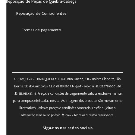
Reposição de Peças de Quebra-Cabeça
Reposição de Componentes
Formas de pagamento
GROW JOGOS E BRINQUEDOS LTDA. Rua Oneda, 538 – Bairro Planalto, São
Bernardo do Campo/SP CEP: 09895-280 CNPJ/MF sob o n. 43.422.278/0001-60
I.E: 635.088.647.118. Preços e condições de pagamento válidos exclusivamente
para compras efetuadas no site. As imagens dos produtos são meramente
ilustrativas. Todos os preços e condições comerciais estão sujeitos a
alteração sem aviso prévio. ®Grow - Todos os direitos reservados.
Siga-nos nas redes sociais