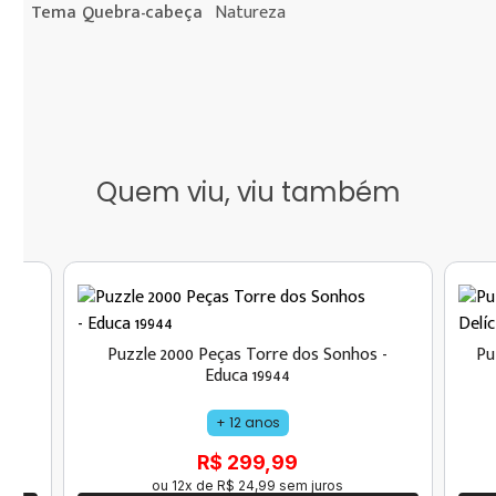
Tema Quebra-cabeça
Natureza
Quem viu, viu também
Puzzle 2000 Peças Torre dos Sonhos -
Pu
Educa 19944
+ 12 anos
R$ 299,99
ou
12
x de
R$
24
,
99
sem juros