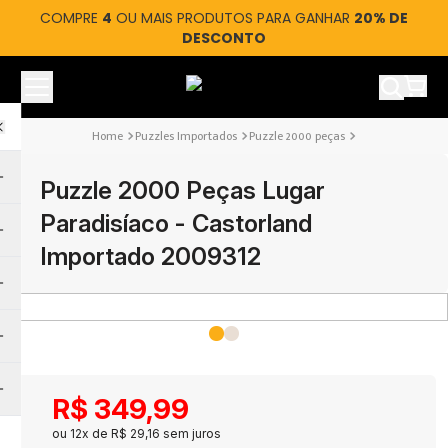
COMPRE
4
OU MAIS PRODUTOS PARA GANHAR
20% DE
DESCONTO
Ver car
Puzzles Importados
Puzzle 2000 peças
Puzzle 2000 Peças Lugar
Paradisíaco - Castorland
Importado 2009312
R$
349
,
99
ou
12
x de
R$
29
,
16
sem juros