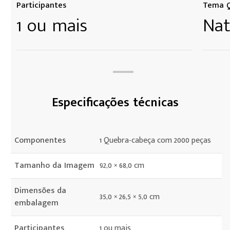
Participantes
Tema Q
1 ou mais
Nat
Especificações técnicas
Componentes
1 Quebra-cabeça com 2000 peças
Tamanho da Imagem
92,0 × 68,0 cm
Dimensões da
35,0 × 26,5 × 5,0 cm
embalagem
Participantes
1 ou mais