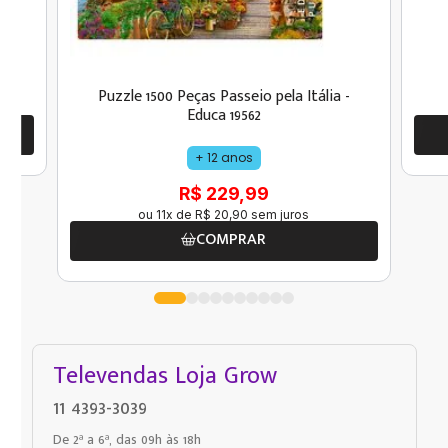
Puzzle 1500 Peças Passeio pela Itália -
Educa 19562
+ 12 anos
R$ 229,99
ou
11
x de
R$
20
,
90
sem juros
COMPRAR
Televendas Loja Grow
11 4393-3039
De 2ª a 6ª, das 09h às 18h