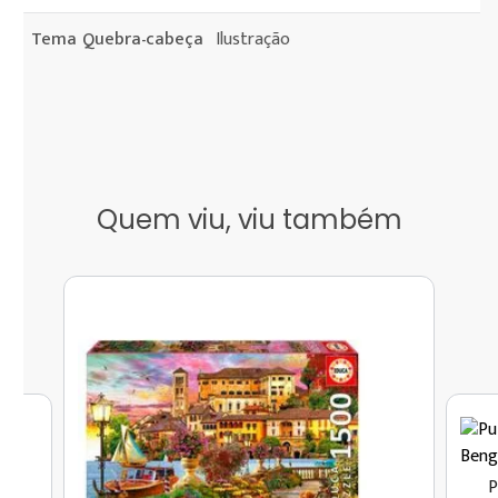
Tema Quebra-cabeça
Ilustração
Quem viu, viu também
P