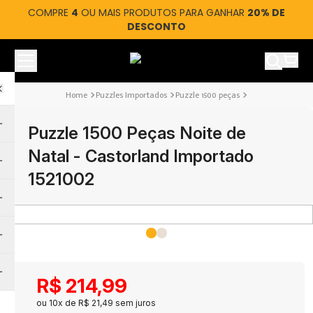
COMPRE
4
OU MAIS PRODUTOS PARA GANHAR
20% DE
DESCONTO
Ver car
Puzzles Importados
Puzzle 1500 peças
Puzzle 1500 Peças Noite de
Natal - Castorland Importado
1521002
R$
214
,
99
ou
10
x de
R$
21
,
49
sem juros