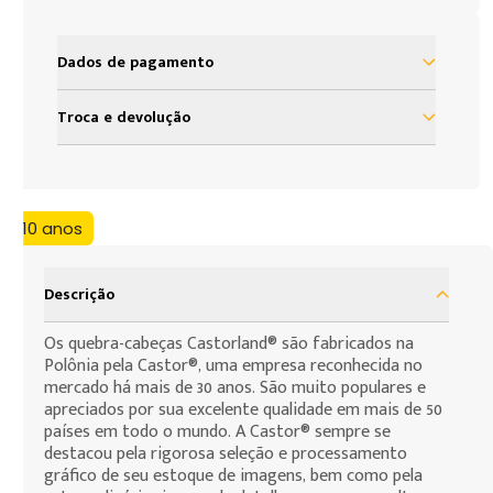
Dados de pagamento
à vista R$ 214,99
Troca e devolução
2x de R$ 107,49 sem juros
Nosso objetivo é proporcionar satisfação total do
nosso cliente em sua experiência com a Loja Grow.
3x de R$ 71,66 sem juros
Assim, definimos uma política de troca e devolução
4x de R$ 53,74 sem juros
+10 anos
baseada no código de defesa do consumidor que
assegura todos os direitos de nossos clientes. As
5x de R$ 42,99 sem juros
presentes condições são as cláusulas de
Descrição
6x de R$ 35,83 sem juros
contratação por adesão que você, consumidor,
deve assumir para efeito da compra de produtos
Os quebra-cabeças Castorland® são fabricados na
7x de R$ 30,71 sem juros
Polônia pela Castor®, uma empresa reconhecida no
que deseja fazer.
mercado há mais de 30 anos. São muito populares e
8x de R$ 26,87 sem juros
apreciados por sua excelente qualidade em mais de 50
9x de R$ 23,88 sem juros
países em todo o mundo. A Castor® sempre se
destacou pela rigorosa seleção e processamento
10x de R$ 21,49 sem juros
gráfico de seu estoque de imagens, bem como pela