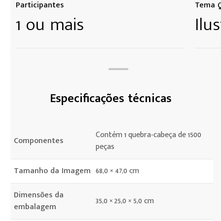
Participantes
Tema Q
1 ou mais
Ilu
Especificações técnicas
Contém 1 quebra-cabeça de 1500
Componentes
peças
Tamanho da Imagem
68,0 × 47,0 cm
Dimensões da
35,0 × 25,0 × 5,0 cm
embalagem