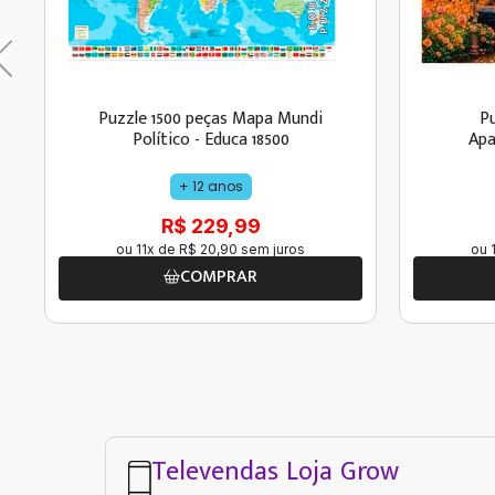
Puzzle 1500 peças Mapa Mundi
Pu
Político - Educa 18500
Apa
+ 12 anos
R$ 229,99
ou
11
x de
R$
20
,
90
sem juros
ou
COMPRAR
Televendas Loja Grow