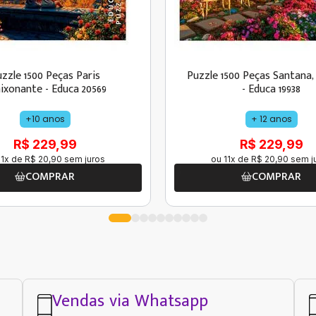
zzle 1500 Peças Paris
Puzzle 1500 Peças Santana,
ixonante - Educa 20569
- Educa 19938
+10 anos
+ 12 anos
R$ 229,99
R$ 229,99
11
x de
R$
20
,
90
sem juros
ou
11
x de
R$
20
,
90
sem j
COMPRAR
COMPRAR
Vendas via Whatsapp