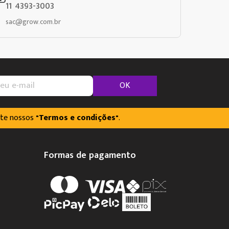
11 4393-3003
sac@grow.com.br
OK
lte nossos
"Termos e condições"
.
Formas de pagamento