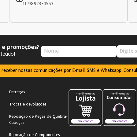
11 98923-4553
s e promoções?
nteúdo!
m receber nossas comunicações por E-mail, SMS e Whatsapp. Consu
Entregas
Trocas e devoluções
Reposição de Peças de Quebra-
Cabeças
Reposição de Componentes