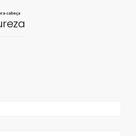
Condição: NOVO/ LACRADO
ra-cabeça
ureza
Quantidade de peças: 1500 peças
Dimensões do puzzle montado: 68,0 × 47,0 cm
Dimensões da embalagem: 35,0 × 25,0 × 5,0 cm