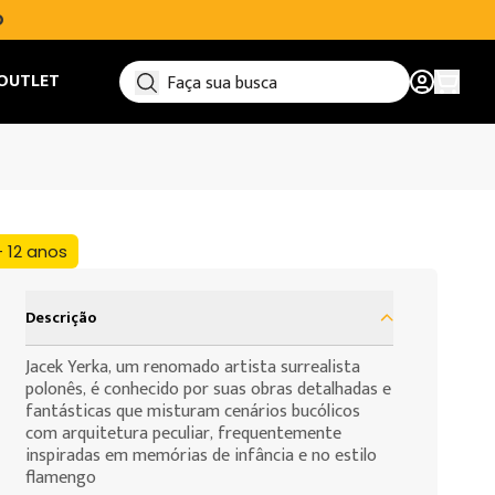
O
OUTLET
Ver car
+ 12 anos
Descrição
Jacek Yerka, um renomado artista surrealista
polonês, é conhecido por suas obras detalhadas e
fantásticas que misturam cenários bucólicos
com arquitetura peculiar, frequentemente
inspiradas em memórias de infância e no estilo
flamengo