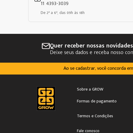
11 4393-3039
De 2ª a 6ª, das 09h às 18h
Quer receber nossas novidade
Deixe seus dados e receba nosso co
Ao se cadastrar, você concorda e
Sobre a GROW
Formas de pagamento
Termos e Condições
Fale conosco