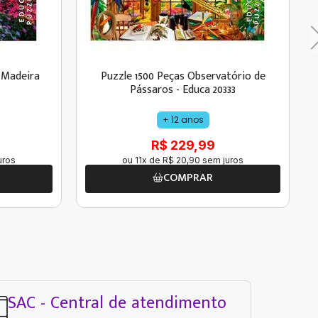
 Madeira
Puzzle 1500 Peças Observatório de
Pássaros - Educa 20333
+ 12 anos
R$ 229,99
uros
ou
11
x de
R$
20
,
90
sem juros
COMPRAR
SAC - Central de atendimento