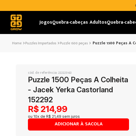
Jogos
Quebra-cabeças Adultos
Quebra-cabe
Puzzle 1500 Peças A Co
Puzzles Importados
Puzzle 1500 peças
cód. de referência
:
222223163
Puzzle 1500 Peças A Colheita
- Jacek Yerka Castorland
152292
R$
214
,
99
ou
10
x de
R$
21
,
49
sem juros
ADICIONAR À SACOLA