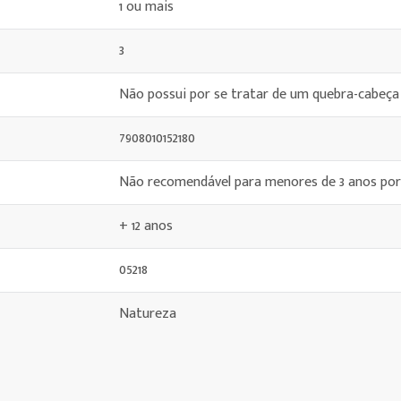
1 ou mais
3
Não possui por se tratar de um quebra-cabeça
7908010152180
Não recomendável para menores de 3 anos por
+ 12 anos
05218
Natureza