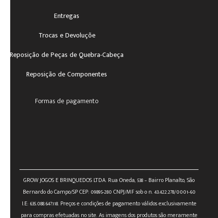
Entregas
Trocas e Devoluçõe
Reposição de Peças de Quebra-Cabeça
Reposição de Componentes
Formas de pagamento
GROW JOGOS E BRINQUEDOS LTDA. Rua Oneda, 538 – Bairro Planalto, São
Bernardo do Campo/SP CEP: 09895-280 CNPJ/MF sob o n. 43.422.278/0001-60
I.E: 635.088.647.118. Preços e condições de pagamento válidos exclusivamente
para compras efetuadas no site. As imagens dos produtos são meramente