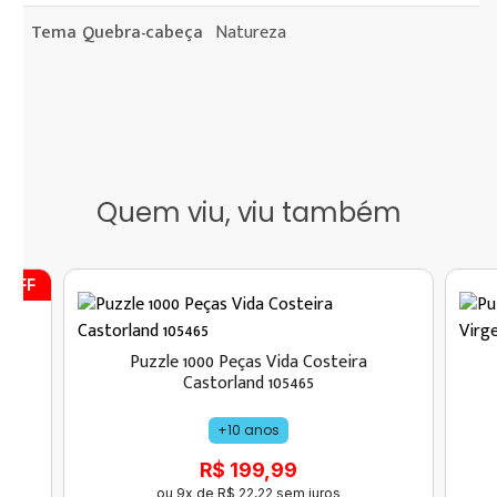
Tema Quebra-cabeça
Natureza
Quem viu, viu também
 OFF
-
Puzzle 1000 Peças Vida Costeira
Castorland 105465
+10 anos
R$ 199,99
ou
9
x de
R$
22
,
22
sem juros