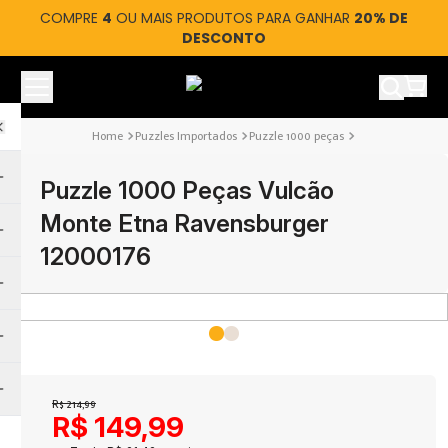
COMPRE
4
OU MAIS PRODUTOS PARA GANHAR
20% DE
DESCONTO
Ver car
Puzzles Importados
Puzzle 1000 peças
Puzzle 1000 Peças Vulcão
Monte Etna Ravensburger
12000176
R$
214
,
99
R$
149
,
99