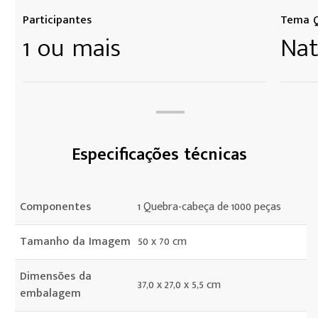
Participantes
Tema Q
1 ou mais
Nat
Especificações técnicas
Componentes
1 Quebra-cabeça de 1000 peças
Tamanho da Imagem
50 x 70 cm
Dimensões da
37,0 x 27,0 x 5,5 cm
embalagem