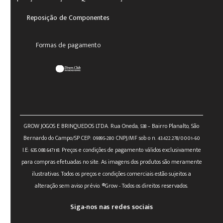
Reposição de Componentes
Formas de pagamento
GROW JOGOS E BRINQUEDOS LTDA. Rua Oneda, 538 – Bairro Planalto, São
Bernardo do Campo/SP CEP: 09895-280 CNPJ/MF sob o n. 43.422.278/0001-60
I.E: 635.088.647.118. Preços e condições de pagamento válidos exclusivamente
para compras efetuadas no site. As imagens dos produtos são meramente
ilustrativas. Todos os preços e condições comerciais estão sujeitos a
alteração sem aviso prévio. ®Grow - Todos os direitos reservados.
Siga-nos nas redes sociais