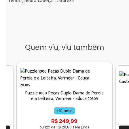
Tema Quebra-cabeça
Natureza
Quem viu, viu também
-
Puzzle 1000 Peças Duplo Dama de Perola
e a Leiteira, Vermeer - Educa 20309
+10 anos
R$ 249,99
ou
12
x de
R$
20
,
83
sem juros