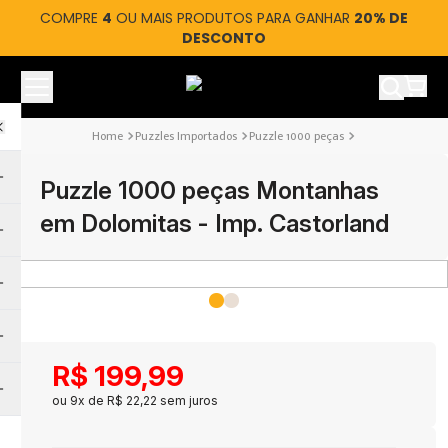
COMPRE
4
OU MAIS PRODUTOS PARA GANHAR
20% DE
DESCONTO
Ver car
Puzzles Importados
Puzzle 1000 peças
Puzzle 1000 peças Montanhas
em Dolomitas - Imp. Castorland
R$
199
,
99
ou
9
x de
R$
22
,
22
sem juros