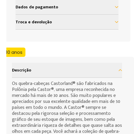
Dados de pagamento
à vista R$ 199,99
Troca e devolução
2x de R$ 99,99 sem juros
Nosso objetivo é proporcionar satisfação total do
nosso cliente em sua experiência com a Loja Grow.
3x de R$ 66,66 sem juros
Assim, definimos uma política de troca e devolução
4x de R$ 49,99 sem juros
+10 anos
baseada no código de defesa do consumidor que
assegura todos os direitos de nossos clientes. As
5x de R$ 39,99 sem juros
presentes condições são as cláusulas de
Descrição
6x de R$ 33,33 sem juros
contratação por adesão que você, consumidor,
deve assumir para efeito da compra de produtos
Os quebra-cabeças Castorland® são fabricados na
7x de R$ 28,57 sem juros
Polônia pela Castor®, uma empresa reconhecida no
que deseja fazer.
mercado há mais de 30 anos. São muito populares e
8x de R$ 24,99 sem juros
apreciados por sua excelente qualidade em mais de 50
9x de R$ 22,22 sem juros
países em todo o mundo. A Castor® sempre se
destacou pela rigorosa seleção e processamento
gráfico de seu estoque de imagens, bem como pela
extraordinária riqueza de detalhes que quase salta aos
olhos em cada peça. Você achará a coleção de quebra-