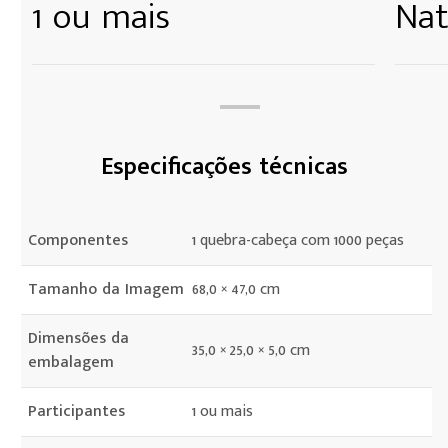
1 ou mais
Nat
Especificações técnicas
Componentes
1 quebra-cabeça com 1000 peças
Tamanho da Imagem
68,0 × 47,0 cm
Dimensões da
35,0 × 25,0 × 5,0 cm
embalagem
Participantes
1 ou mais