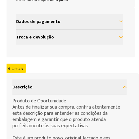
Dados de pagamento
à vista R$ 39,99
Troca e devolução
Nosso objetivo é proporcionar satisfação total do
nosso cliente em sua experiência com a Loja Grow.
Assim, definimos uma política de troca e devolução
+ 8 anos
baseada no código de defesa do consumidor que
assegura todos os direitos de nossos clientes. As
presentes condições são as cláusulas de
Descrição
contratação por adesão que você, consumidor,
deve assumir para efeito da compra de produtos
Produto de Oportunidade
Antes de finalizar sua compra, confira atentamente
que deseja fazer.
esta descrição para entender as condições da
embalagem e garantir que o produto atenda
perfeitamente às suas expectativas
Este é um produto novo, original, lacrado e em