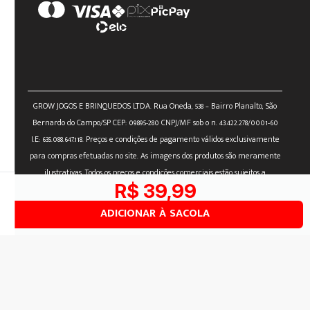
GROW JOGOS E BRINQUEDOS LTDA. Rua Oneda, 538 – Bairro Planalto, São
Bernardo do Campo/SP CEP: 09895-280 CNPJ/MF sob o n. 43.422.278/0001-60
I.E: 635.088.647.118. Preços e condições de pagamento válidos exclusivamente
para compras efetuadas no site. As imagens dos produtos são meramente
ilustrativas. Todos os preços e condições comerciais estão sujeitos a
R$
39
,
99
alteração sem aviso prévio. ®Grow - Todos os direitos reservados.
ADICIONAR À SACOLA
Siga-nos nas redes sociais
powered by:
Designed by: