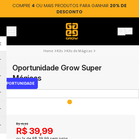
COMPRE
4
OU MAIS PRODUTOS PARA GANHAR
20% DE
DESCONTO
Ver car
Kits
Kits de Mágicas
Oportunidade Grow Super
Mágicas
OPORTUNIDADE
R$
79
,
99
R$
39
,
99
ou
1
x de
R$
39
,
99
sem juros