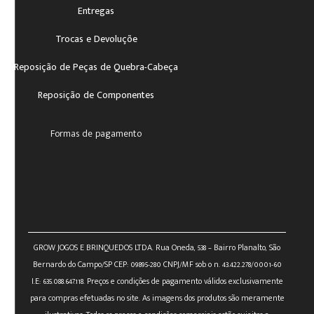
Entregas
Trocas e Devoluçõe
Reposição de Peças de Quebra-Cabeça
Reposição de Componentes
Formas de pagamento
GROW JOGOS E BRINQUEDOS LTDA. Rua Oneda, 538 – Bairro Planalto, São
Bernardo do Campo/SP CEP: 09895-280 CNPJ/MF sob o n. 43.422.278/0001-60
I.E: 635.088.647.118. Preços e condições de pagamento válidos exclusivamente
para compras efetuadas no site. As imagens dos produtos são meramente