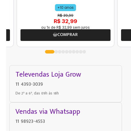
+10 anos
R$ 39,99
R$ 32,99
ou
1
x de
R$
32
,
99
sem juros
COMPRAR
Televendas Loja Grow
11 4393-3039
De 2ª a 6ª, das 09h às 18h
Vendas via Whatsapp
11 98923-4553