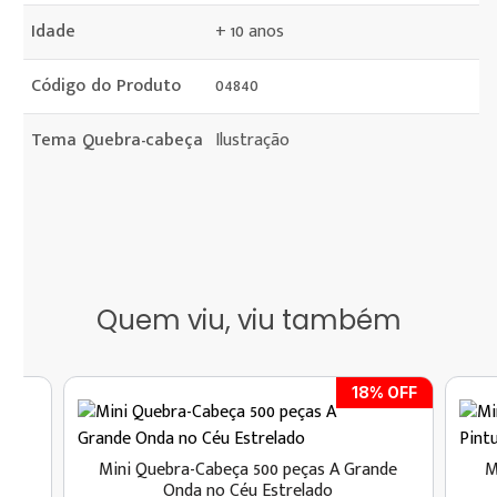
Idade
+ 10 anos
Código do Produto
04840
Tema Quebra-cabeça
Ilustração
Quem viu, viu também
18
% OFF
ngo
Mini Quebra-Cabeça 500 peças A Grande
M
Onda no Céu Estrelado