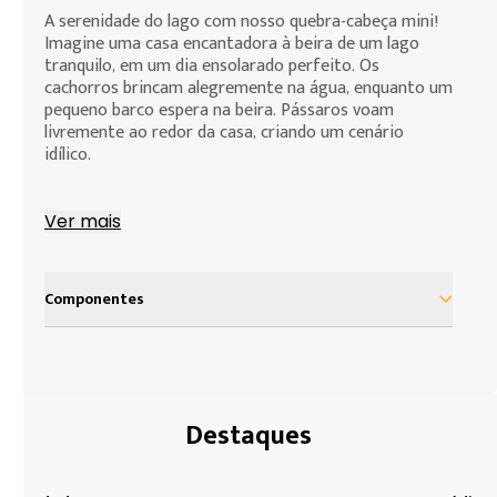
deve assumir para efeito da compra de produtos
A serenidade do lago com nosso quebra-cabeça mini!
que deseja fazer.
Imagine uma casa encantadora à beira de um lago
tranquilo, em um dia ensolarado perfeito. Os
cachorros brincam alegremente na água, enquanto um
pequeno barco espera na beira. Pássaros voam
livremente ao redor da casa, criando um cenário
idílico.
A partir de 10 anos
Ver mais
Quantidade de peças: 1000
Dimensões aproximadas: 44 x 30 cm
Componentes
Dicas para montagem:
1. Confira o número de peças com a informação
1 Quebra-cabeça com 1000 peças
existente na embalagem.
2. Providencie uma base (papelão ou madeira) um
pouco maior que a imagem a ser montada. As
dimensões da imagem podem variar em até 1%.
Destaques
3. Separe as peças com cantos retos e monte, sobre a
base, toda a borda da imagem a ser montada.
4. Separe as demais peças, agrupando-as pelas cores,