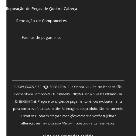
Reposição de Peças de Quebra-Cabeça
Reposição de Componentes
Formas de pagamento
GROW JOGOS E BRINQUEDOS LTDA. Rua Oneda, 538 – Bairro Planalto, São
Bernardo do Campo/SP CEP: 09895-280 CNPJ/MF sob o n. 43.422.278/0001-60
I.E: 635.088.647.118. Preços e condições de pagamento válidos exclusivamente
para compras efetuadas no site. As imagens dos produtos são meramente
ilustrativas. Todos os preços e condições comerciais estão sujeitos a
alteração sem aviso prévio. ®Grow - Todos os direitos reservados.