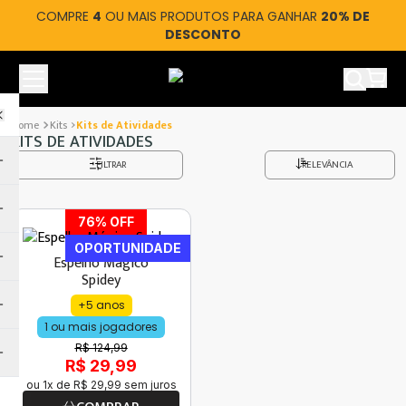
COMPRE
4
OU MAIS PRODUTOS PARA GANHAR
20% DE
DESCONTO
Ver car
Kits
Kits de Atividades
KITS DE ATIVIDADES
FILTRAR
RELEVÂNCIA
76
% OFF
OPORTUNIDADE
Espelho Mágico
Spidey
+5 anos
1 ou mais jogadores
R$ 124,99
R$ 29,99
ou
1
x de
R$
29
,
99
sem juros