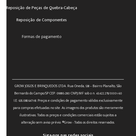
Reposição de Peças de Quebra-Cabeça
Reposição de Componentes
Formas de pagamento
GROW JOGOS E BRINQUEDOS LTDA. Rua Oneda, 538 – Bairro Planalto, São
Bernardo do Campo/SP CEP: 09895-280 CNPJ/MF sob o n. 43.422.278/0001-60
I.E: 635.088.647.118. Preços e condições de pagamento válidos exclusivamente
para compras efetuadas no site. As imagens dos produtos são meramente
ilustrativas. Todos os preços e condições comerciais estão sujeitos a
alteração sem aviso prévio. ®Grow - Todos os direitos reservados.
Siga-nos nas redes sociais