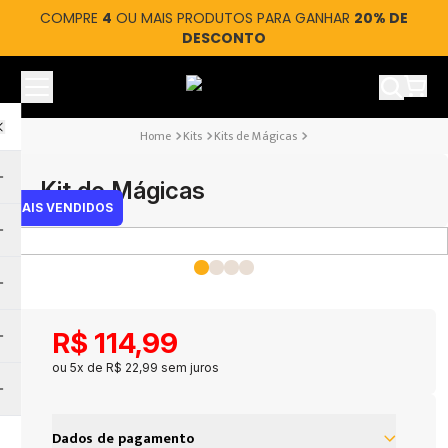
COMPRE
4
OU MAIS PRODUTOS PARA GANHAR
20% DE
DESCONTO
Ver car
Kits
Kits de Mágicas
Kit de Mágicas
MAIS VENDIDOS
R$
114
,
99
ou
5
x de
R$
22
,
99
sem juros
Dados de pagamento