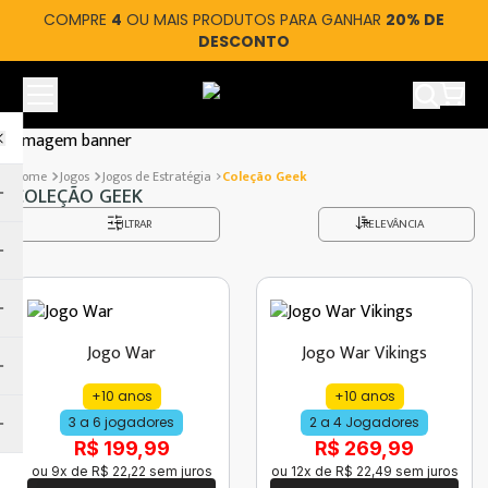
COMPRE
4
OU MAIS PRODUTOS PARA GANHAR
20% DE
DESCONTO
Ver car
Jogos
Jogos de Estratégia
coleção Geek
COLEÇÃO GEEK
FILTRAR
RELEVÂNCIA
Jogo War
Jogo War Vikings
+10 anos
+10 anos
3 a 6 jogadores
2 a 4 Jogadores
R$ 199,99
R$ 269,99
ou
9
x de
R$
22
,
22
sem juros
ou
12
x de
R$
22
,
49
sem juros