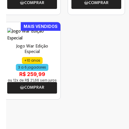
COMPRAR
COMPRAR
MAIS VENDIDOS
Jogo War Edição
Especial
+10 anos
3 a 6 jogadores
R$ 259,99
ou
12
x de
R$
21
,
66
sem juros
COMPRAR