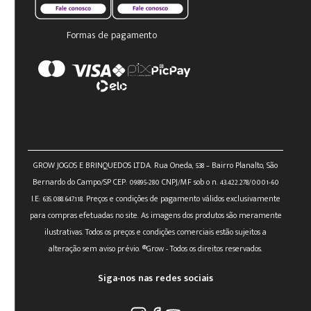
Formas de pagamento
GROW JOGOS E BRINQUEDOS LTDA. Rua Oneda, 538 – Bairro Planalto, São
Bernardo do Campo/SP CEP: 09895-280 CNPJ/MF sob o n. 43.422.278/0001-60
I.E: 635.088.647.118. Preços e condições de pagamento válidos exclusivamente
para compras efetuadas no site. As imagens dos produtos são meramente
ilustrativas. Todos os preços e condições comerciais estão sujeitos a
alteração sem aviso prévio. ®Grow - Todos os direitos reservados.
Siga-nos nas redes sociais