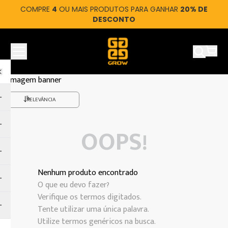
COMPRE
4
OU MAIS PRODUTOS PARA GANHAR
20% DE
DESCONTO
Ver car
RELEVÂNCIA
OOPS!
Nenhum produto encontrado
O que eu devo fazer?
Verifique os termos digitados.
Tente utilizar uma única palavra.
Utilize termos genéricos na busca.