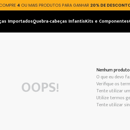
COMPRE
4
OU MAIS PRODUTOS PARA GANHAR
20% DE DESCONT
ças Importados
Quebra-cabeças Infantis
Kits e Componentes
Nenhum produto
O que eu devo fa
OOPS!
Verifique os term
Tente utilizar um
Utilize termos ge
Tente utilizar s