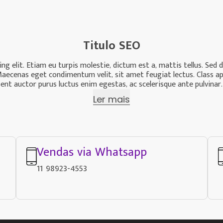
Titulo SEO
g elit. Etiam eu turpis molestie, dictum est a, mattis tellus. Sed 
us. Maecenas eget condimentum velit, sit amet feugiat lectus. Class a
nt auctor purus luctus enim egestas, ac scelerisque ante pulvinar.
Ler mais
Vendas via Whatsapp
11 98923-4553