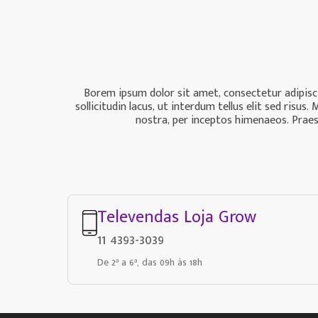
Borem ipsum dolor sit amet, consectetur adipiscin
sollicitudin lacus, ut interdum tellus elit sed ris
nostra, per inceptos himenaeos. Praese
Televendas Loja Grow
11 4393-3039
De 2ª a 6ª, das 09h às 18h