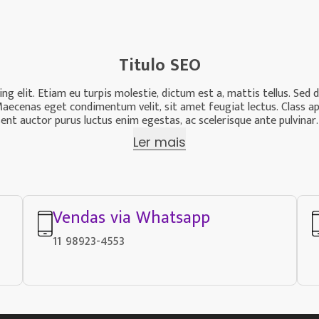
Titulo SEO
g elit. Etiam eu turpis molestie, dictum est a, mattis tellus. Sed 
us. Maecenas eget condimentum velit, sit amet feugiat lectus. Class a
nt auctor purus luctus enim egestas, ac scelerisque ante pulvinar.
Ler mais
Vendas via Whatsapp
11 98923-4553