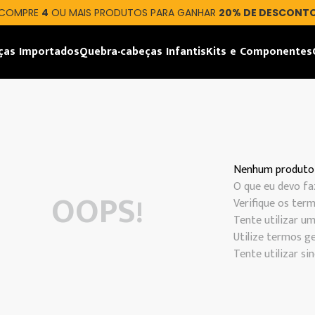
COMPRE
4
OU MAIS PRODUTOS PARA GANHAR
20% DE DESCONT
ças Importados
Quebra-cabeças Infantis
Kits e Componentes
Nenhum produto
O que eu devo fa
OOPS!
Verifique os term
Tente utilizar um
Utilize termos ge
Tente utilizar s