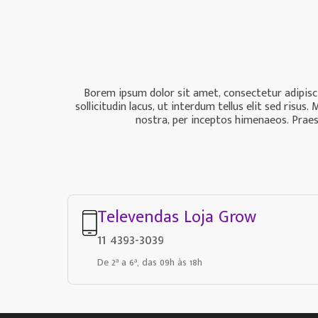
Borem ipsum dolor sit amet, consectetur adipiscin
sollicitudin lacus, ut interdum tellus elit sed ris
nostra, per inceptos himenaeos. Praese
Televendas Loja Grow
11 4393-3039
De 2ª a 6ª, das 09h às 18h