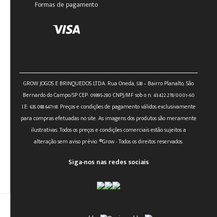
Formas de pagamento
GROW JOGOS E BRINQUEDOS LTDA. Rua Oneda, 538 – Bairro Planalto, São
Bernardo do Campo/SP CEP: 09895-280 CNPJ/MF sob o n. 43.422.278/0001-60
I.E: 635.088.647.118. Preços e condições de pagamento válidos exclusivamente
para compras efetuadas no site. As imagens dos produtos são meramente
ilustrativas. Todos os preços e condições comerciais estão sujeitos a
alteração sem aviso prévio. ®Grow - Todos os direitos reservados.
Siga-nos nas redes sociais