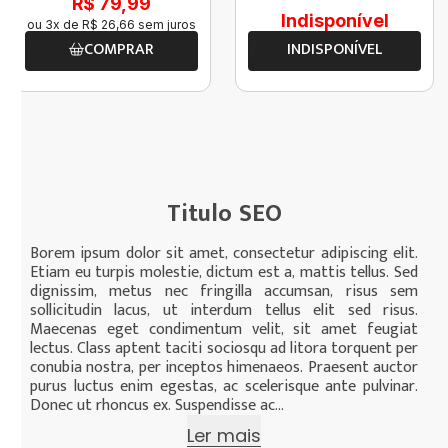
R$ 79,99
Indisponível
ou
3
x de
R$
26
,
66
sem juros
COMPRAR
INDISPONÍVEL
Titulo SEO
Borem ipsum dolor sit amet, consectetur adipiscing elit.
Etiam eu turpis molestie, dictum est a, mattis tellus. Sed
dignissim, metus nec fringilla accumsan, risus sem
sollicitudin lacus, ut interdum tellus elit sed risus.
Maecenas eget condimentum velit, sit amet feugiat
lectus. Class aptent taciti sociosqu ad litora torquent per
conubia nostra, per inceptos himenaeos. Praesent auctor
purus luctus enim egestas, ac scelerisque ante pulvinar.
Donec ut rhoncus ex. Suspendisse ac...
Ler mais