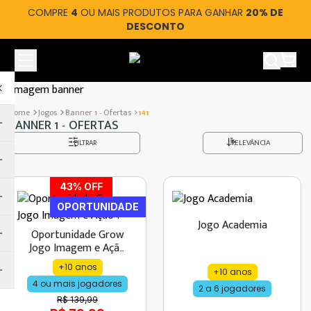
COMPRE
4
OU MAIS PRODUTOS PARA GANHAR
20% DE
DESCONTO
Ver car
Jogos
Banner 1 - Ofertas
141
BANNER 1 - OFERTAS
FILTRAR
RELEVÂNCIA
43
% OFF
OPORTUNIDADE
Jogo Academia
Oportunidade Grow
Jogo Imagem e Ação
1
+10 anos
+10 anos
4 ou mais jogadores
2 a 6 jogadores
R$ 139,99