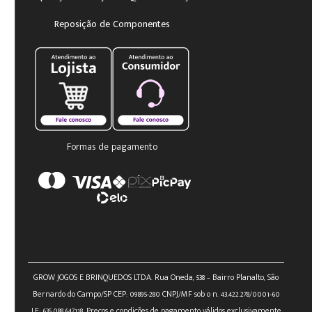
Reposição de Componentes
Formas de pagamento
GROW JOGOS E BRINQUEDOS LTDA. Rua Oneda, 538 – Bairro Planalto, São
Bernardo do Campo/SP CEP: 09895-280 CNPJ/MF sob o n. 43.422.278/0001-60
I.E: 635.088.647.118. Preços e condições de pagamento válidos exclusivamente