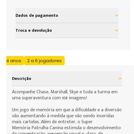
Dados de pagamento
à vista R$ 69,99
Troca e devolução
2x de R$ 34,99 sem juros
Nosso objetivo é proporcionar satisfação total do
nosso cliente em sua experiência com a Loja Grow.
3x de R$ 23,33 sem juros
Assim, definimos uma política de troca e devolução
+4 anos
2 a 6 jogadores
baseada no código de defesa do consumidor que
assegura todos os direitos de nossos clientes. As
presentes condições são as cláusulas de
Descrição
contratação por adesão que você, consumidor,
deve assumir para efeito da compra de produtos
Acompanhe Chase, Marshall, Skye e toda a turma em
uma superaventura com 108 imagens!
que deseja fazer.
Um jogo de memória em que a dificuldade e a diversão
vão aumentando à medida que vão sendo inseridas
mais cartelas. Além de entreter, o Super
Memória Patrulha Canina estimula o desenvolvimento
da concentração, percepção visual e, claro, de