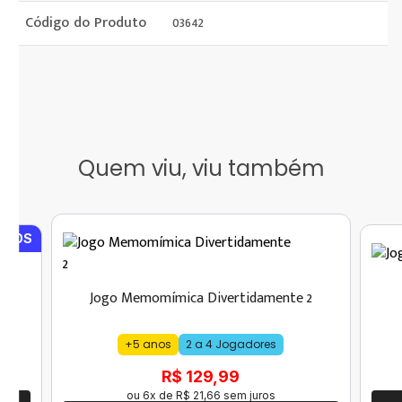
Código do Produto
03642
Quem viu, viu também
IDOS
Jogo Memomímica Divertidamente 2
+5 anos
2 a 4 Jogadores
R$ 129,99
ou
6
x de
R$
21
,
66
sem juros