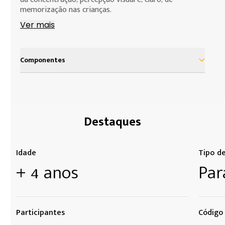
memorização nas crianças.
Ver mais
Componentes
108 cartelas cartonadas
Destaques
Idade
Tipo d
+ 4 anos
Par
Participantes
Código