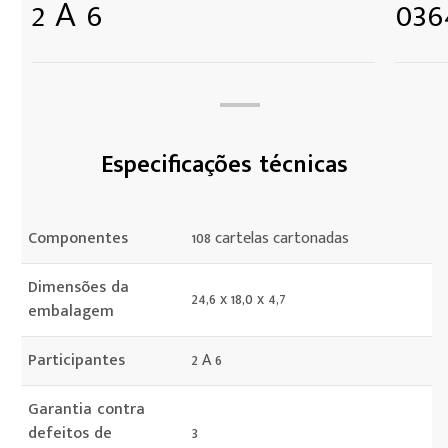
2 A 6
036
Especificações técnicas
Componentes
108 cartelas cartonadas
Dimensões da
24,6 x 18,0 x 4,7
embalagem
Participantes
2 A 6
Garantia contra
defeitos de
3