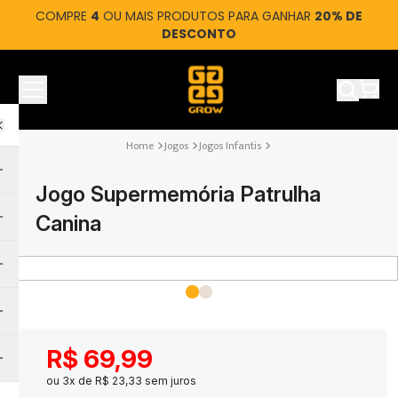
COMPRE
4
OU MAIS PRODUTOS PARA GANHAR
20% DE
DESCONTO
Ver car
Jogos
Jogos Infantis
Jogo Supermemória Patrulha
Canina
R$
69
,
99
ou
3
x de
R$
23
,
33
sem juros