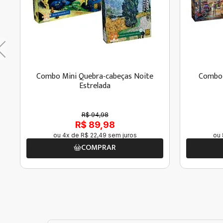
Combo Mini Quebra-cabeças Noite
Combo 
Estrelada
R$ 94,98
R$ 89,98
ou
4
x de
R$
22
,
49
sem juros
ou
COMPRAR