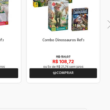
f.1
Combo Dinossauros Ref.1
R$ 154,97
R$ 108,72
ros
ou
5
x de
R$
21
,
74
sem juros
COMPRAR