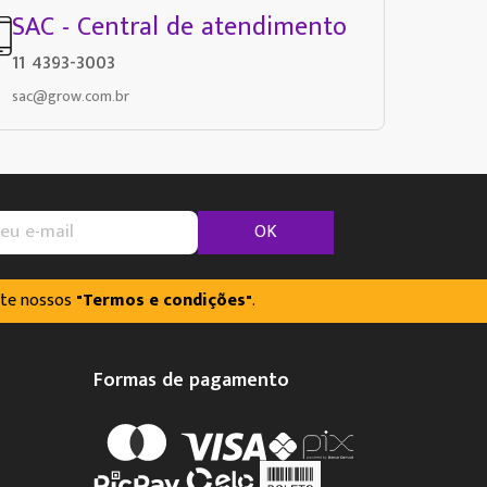
SAC - Central de atendimento
11 4393-3003
sac@grow.com.br
OK
lte nossos
"Termos e condições"
.
Formas de pagamento