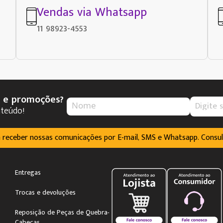
Vendas via Whatsapp
11 98923-4553
s e promoções?
nteúdo!
m receber nossas comunicações por E-mail, SMS e Whatsapp. Consu
Entregas
Trocas e devoluções
Reposição de Peças de Quebra-
Cabeças