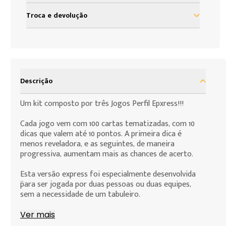
à vista R$ 119,97
Troca e devolução
2x de R$ 59,98 sem juros
Nosso objetivo é proporcionar satisfação total do
nosso cliente em sua experiência com a Loja Grow.
3x de R$ 39,99 sem juros
Assim, definimos uma política de troca e devolução
4x de R$ 29,99 sem juros
baseada no código de defesa do consumidor que
Descrição
assegura todos os direitos de nossos clientes. As
5x de R$ 23,99 sem juros
presentes condições são as cláusulas de
Um kit composto por três Jogos Perfil Epxress!!!
contratação por adesão que você, consumidor,
deve assumir para efeito da compra de produtos
Cada jogo vem com 100 cartas tematizadas, com 10
que deseja fazer.
dicas que valem até 10 pontos. A primeira dica é
menos reveladora, e as seguintes, de maneira
progressiva, aumentam mais as chances de acerto.
Esta versão express foi especialmente desenvolvida
para ser jogada por duas pessoas ou duas equipes,
sem a necessidade de um tabuleiro.
Com um sistema de pontuação em um marcador, o
Ver mais
vencedor será aquele que fizer mais pontos durante