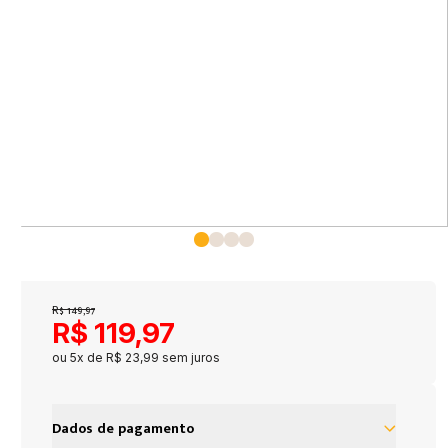
R$
149
,
97
R$
119
,
97
ou
5
x de
R$
23
,
99
sem juros
Dados de pagamento