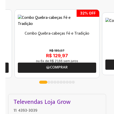
32
% OFF
Combo Quebra-cabeças Fé e Tradição
R$ 189,97
R$ 129,97
ou
6
x de
R$
21
,
66
sem juros
COMPRAR
Televendas Loja Grow
11 4393-3039