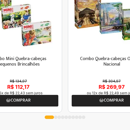
o Mini Quebra-cabeças
Combo Quebra-cabeças O
equenos Brincalhões
Nacional
R$ 134,97
R$ 304,97
R$ 112,17
R$ 269,97
5
x de
R$
22
,
43
sem juros
ou
12
x de
R$
22
,
49
sem j
COMPRAR
COMPRAR