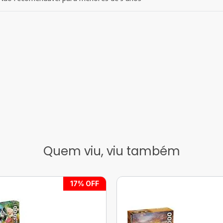
Quem viu, viu também
17
% OFF