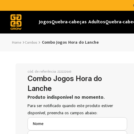
Jogos
Quebra-cabeças Adultos
Quebra-cabe
Combo Jogos Hora do Lanche
Combos
cód. de referência
:
222222649
Combo Jogos Hora do
Lanche
Nome