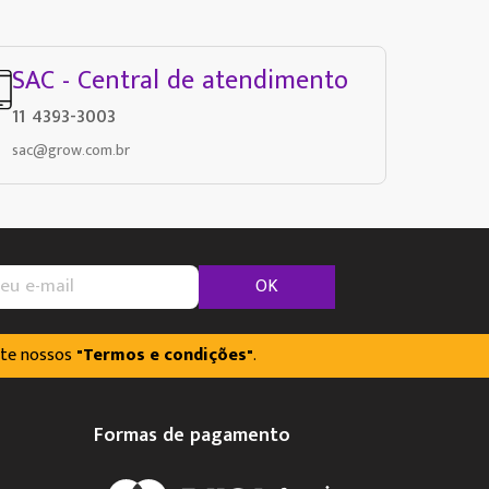
SAC - Central de atendimento
11 4393-3003
sac@grow.com.br
OK
lte nossos
"Termos e condições"
.
Formas de pagamento