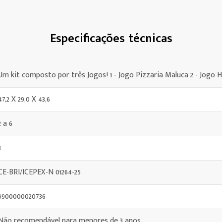
Especificações técnicas
Um kit composto por três Jogos! 1 - Jogo Pizzaria Maluca 2 - Jogo
47,2 X 29,0 X 43,6
2 a 6
3
CE-BRI/ICEPEX-N 01264-25
9900000020736
Não recomendável para menores de 3 anos