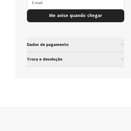
E-mail
Me avise quando chegar
Dados de pagamento
Troca e devolução
Nosso objetivo é proporcionar satisfação total
do nosso cliente em sua experiência com a Loja
Grow. Assim, definimos uma política de troca e
devolução baseada no código de defesa do
consumidor que assegura todos os direitos de
nossos clientes. As presentes condições são as
cláusulas de contratação por adesão que você,
consumidor, deve assumir para efeito da compra
de produtos que deseja fazer.