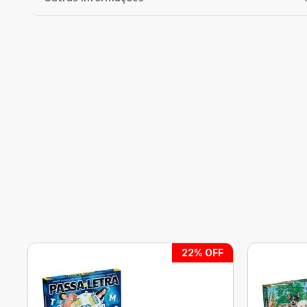
22
% OFF