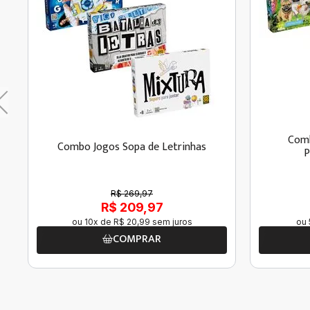
Comb
Combo Jogos Sopa de Letrinhas
P
R$ 269,97
R$ 209,97
ou
10
x de
R$
20
,
99
sem juros
ou
COMPRAR