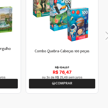
rgulho
Combo Quebra-Cabeças 100 peças
R$ 104,97
R$ 76,47
uros
ou
3
x de
R$
25
,
49
sem juros
COMPRAR